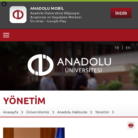
TR
EN
YÖNETİM
Anasayfa
Üniversitemiz
Anadolu Hakkında
Yönetim
Prof. Dr. Yusuf ÖZKAY
Geri Dön