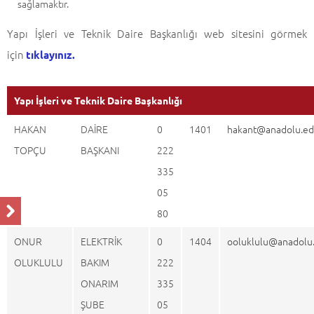
sağlamaktır.
Yapı İşleri ve Teknik Daire Başkanlığı web sitesini görmek
için
tıklayınız.
Yapı İşleri ve Teknik Daire Başkanlığı
HAKAN
DAİRE
0
1401
hakant@anadolu.ed
TOPÇU
BAŞKANI
222
335
05
80
ONUR
ELEKTRİK
0
1404
ooluklulu@anadolu.
OLUKLULU
BAKIM
222
ONARIM
335
ŞUBE
05