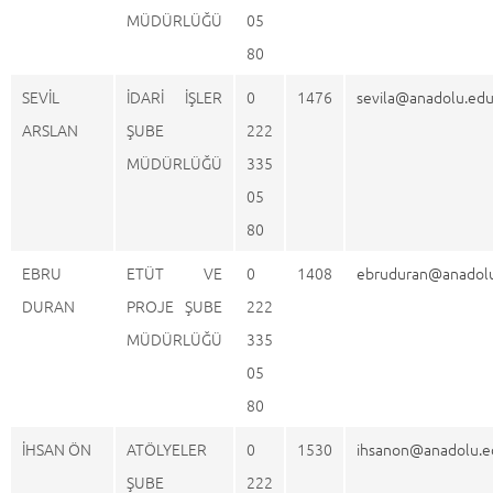
MÜDÜRLÜĞÜ
05
80
SEVİL
İDARİ İŞLER
0
1476
sevila@anadolu.edu
ARSLAN
ŞUBE
222
MÜDÜRLÜĞÜ
335
05
80
EBRU
ETÜT VE
0
1408
ebruduran@anadolu
DURAN
PROJE ŞUBE
222
MÜDÜRLÜĞÜ
335
05
80
İHSAN ÖN
ATÖLYELER
0
1530
ihsanon@anadolu.ed
ŞUBE
222