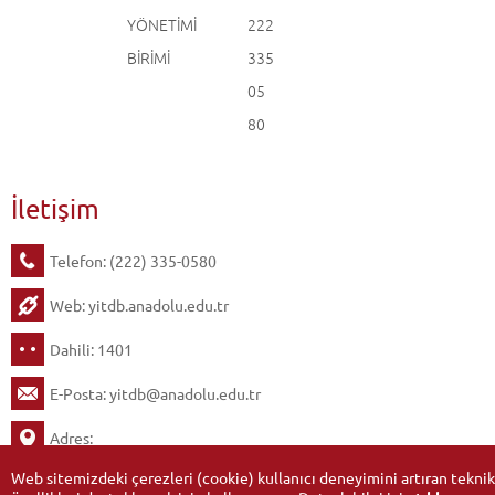
YÖNETİMİ
222
BİRİMİ
335
05
80
İletişim
Telefon: (222) 335-0580
Web:
yitdb.anadolu.edu.tr
Dahili: 1401
E-Posta:
yitdb@anadolu.edu.tr
Adres:
Web sitemizdeki çerezleri (cookie) kullanıcı deneyimini artıran teknik