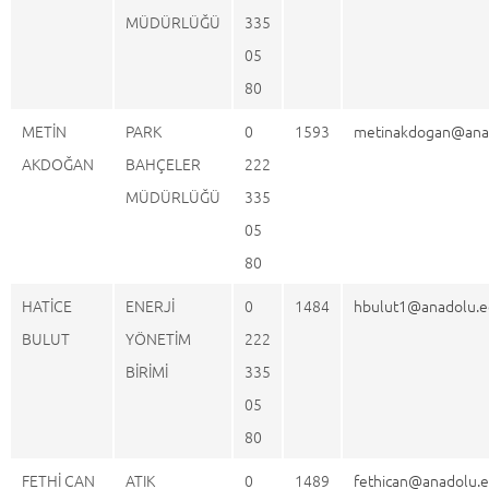
MÜDÜRLÜĞÜ
335
05
80
METİN
PARK
0
1593
metinakdogan@anad
AKDOĞAN
BAHÇELER
222
MÜDÜRLÜĞÜ
335
05
80
HATİCE
ENERJİ
0
1484
hbulut1@anadolu.e
BULUT
YÖNETİM
222
BİRİMİ
335
05
80
FETHİ CAN
ATIK
0
1489
fethican@anadolu.e