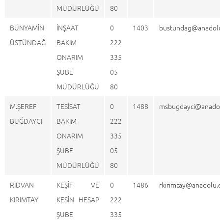
MÜDÜRLÜĞÜ
80
BÜNYAMİN
İNŞAAT
0
1403
bustundag@anadolu
ÜSTÜNDAĞ
BAKIM
222
ONARIM
335
ŞUBE
05
MÜDÜRLÜĞÜ
80
M.ŞEREF
TESİSAT
0
1488
msbugdayci@anadol
BUĞDAYCI
BAKIM
222
ONARIM
335
ŞUBE
05
MÜDÜRLÜĞÜ
80
RIDVAN
KEŞİF VE
0
1486
rkirimtay@anadolu.
KIRIMTAY
KESİN HESAP
222
ŞUBE
335