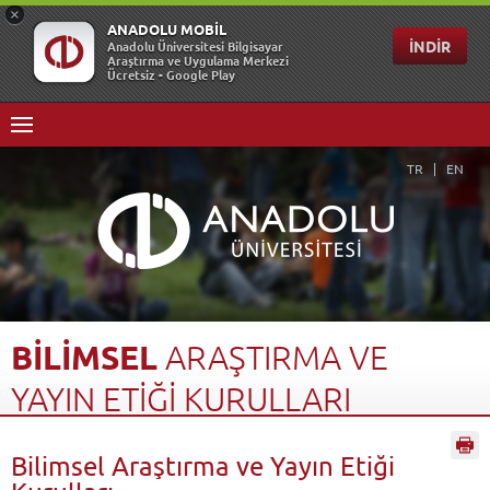
TR
EN
BİLİMSEL
ARAŞTIRMA
VE
YAYIN
ETİĞİ
KURULLARI
Anasayfa
Araştırma
Bilimsel Araştırma ve Yayın Etiği Kurulları
Geri Dön
Bilimsel Araştırma ve Yayın Etiği