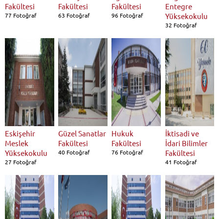
Fakültesi
Fakültesi
Fakültesi
Entegre
77 Fotoğraf
63 Fotoğraf
96 Fotoğraf
Yüksekokulu
32 Fotoğraf
Eskişehir
Güzel Sanatlar
Hukuk
İktisadi ve
Meslek
Fakültesi
Fakültesi
İdari Bilimler
Yüksekokulu
40 Fotoğraf
76 Fotoğraf
Fakültesi
27 Fotoğraf
41 Fotoğraf