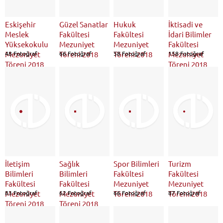
Eskişehir
Güzel Sanatlar
Hukuk
İktisadi ve
Meslek
Fakültesi
Fakültesi
İdari Bilimler
Yüksekokulu
Mezuniyet
Mezuniyet
Fakültesi
Mezuniyet
48 Fotoğraf
Töreni 2018
66 Fotoğraf
Töreni 2018
58 Fotoğraf
Mezuniyet
158 Fotoğraf
Töreni 2018
Töreni 2018
İletişim
Sağlık
Spor Bilimleri
Turizm
Bilimleri
Bilimleri
Fakültesi
Fakültesi
Fakültesi
Fakültesi
Mezuniyet
Mezuniyet
Mezuniyet
83 Fotoğraf
Mezuniyet
62 Fotoğraf
Töreni 2018
66 Fotoğraf
Töreni 2018
87 Fotoğraf
Töreni 2018
Töreni 2018