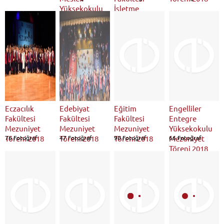
Yüksekokulu
İşletme
Fakültesi
Mezuniyet
Töreni 2018
Eczacılık
Edebiyat
Eğitim
Engelliler
Fakültesi
Fakültesi
Fakültesi
Entegre
Mezuniyet
Mezuniyet
Mezuniyet
Yüksekokulu
Töreni 2018
76 Fotoğraf
Töreni 2018
47 Fotoğraf
Töreni 2018
90 Fotoğraf
Mezuniyet
66 Fotoğraf
Töreni 2018