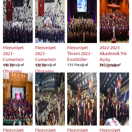
Mezuniyet
Mezuniyet
Mezuniyet
2022-2023
2023 -
2023 -
Töreni 2023 -
Akademik Yılı
Cumartesi
Cumartesi
Enstitüler
Açılış
14.30
105 Fotoğraf
10.30
139 Fotoğraf
135 Fotoğraf
Programı
167 Fotoğraf
Oturumu
Oturumu
Mezuniyet
Mezuniyet
Mezuniyet
Mezuniyet