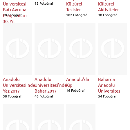
Üniversitesi
95 Fotoğraf
Kültürel
Kültürel
Batı Avrupa
Tesisler
Aktiviteler
Programları
78 Fotoğraf
102 Fotoğraf
38 Fotoğraf
30. Yıl
Mezuniyet
Töreni
Anadolu
Anadolu
Anadolu'da
Baharda
Üniversitesi'nde
Üniversitesi'nde
Kış
Anadolu
Yaz 2017
Bahar 2017
16 Fotoğraf
Üniversitesi
58 Fotoğraf
46 Fotoğraf
54 Fotoğraf