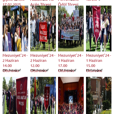
17.02.2025
Açılış Töreni
Ödül Töreni
Mezuniyet'24 -
Mezuniyet'24 -
Mezuniyet'24 -
Mezuniyet'24 -
2 Haziran
2 Haziran
1 Haziran
1 Haziran
14.00
12.00
17.00
15.00
Oturumu
201 Fotoğraf
Oturumu
194 Fotoğraf
Oturumu
157 Fotoğraf
Oturumu
95 Fotoğraf