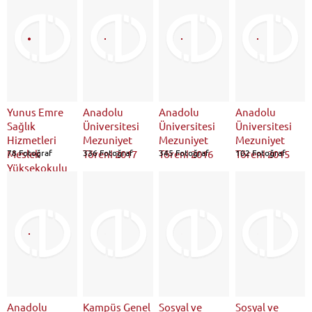
Yunus Emre
Anadolu
Anadolu
Anadolu
Sağlık
Üniversitesi
Üniversitesi
Üniversitesi
Hizmetleri
Mezuniyet
Mezuniyet
Mezuniyet
Meslek
78 Fotoğraf
Töreni 2017
336 Fotoğraf
Töreni 2016
345 Fotoğraf
Töreni 2015
102 Fotoğraf
Yüksekokulu
Mezuniyet
Töreni 2018
Anadolu
Kampüs Genel
Sosyal ve
Sosyal ve