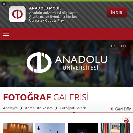
TR
EN
FOTOĞRAF
GALERİSİ
Anasayfa
Kampüste Yaşam
Fotoğraf Galerisi
Geri Dön