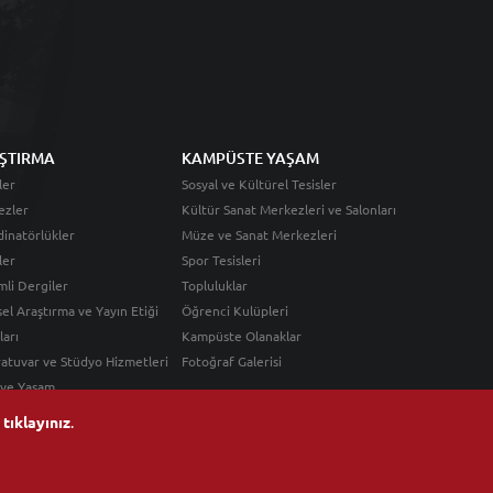
ŞTIRMA
KAMPÜSTE YAŞAM
ler
Sosyal ve Kültürel Tesisler
ezler
Kültür Sanat Merkezleri ve Salonları
inatörlükler
Müze ve Sanat Merkezleri
ler
Spor Tesisleri
li Dergiler
Topluluklar
sel Araştırma ve Yayın Etiği
Öğrenci Kulüpleri
ları
Kampüste Olanaklar
atuvar ve Stüdyo Hizmetleri
Fotoğraf Galerisi
 ve Yaşam
n
tıklayınız
.