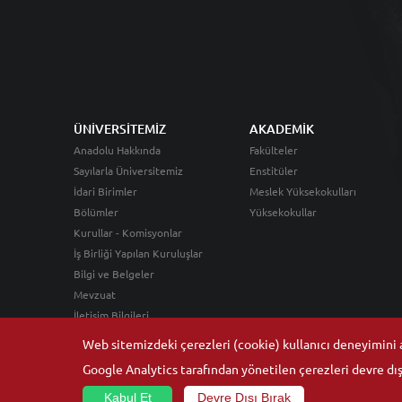
ÜNİVERSİTEMİZ
AKADEMİK
Anadolu Hakkında
Fakülteler
Sayılarla Üniversitemiz
Enstitüler
İdari Birimler
Meslek Yüksekokulları
Bölümler
Yüksekokullar
Kurullar - Komisyonlar
İş Birliği Yapılan Kuruluşlar
Bilgi ve Belgeler
Mevzuat
İletişim Bilgileri
Web sitemizdeki çerezleri (cookie) kullanıcı deneyimini ar
Google Analytics tarafından yönetilen çerezleri devre dışı
Kabul Et
Devre Dışı Bırak