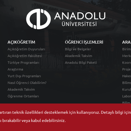
AÇIKÖĞRETİM
ÖĞRENCİ İŞLEMLERİ
ARA
Açıköğretim Duyuruları
Bilgi ve Belgeler
Birim
Açıköğretim Fakültesi
Akademik Takvim
Merk
Türkiye Programları
Anadolu Bilgi Paketi
Koord
Araştırma
Proje
Yurt Dışı Programları
Hakem
Nasıl Öğrenci Olabilirim?
Bilim
Akademik Takvim
Kurul
Öğrenme Ortamları
Labor
Bilim
tıran teknik özellikleri desteklemek için kullanıyoruz. Detaylı bilgi içi
 bırakabilir veya kabul edebilirsiniz.