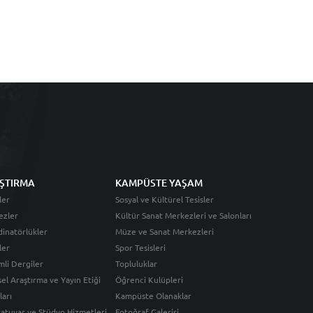
ŞTIRMA
KAMPÜSTE YAŞAM
ler
Sosyal ve Kültürel Tesisler
ezler
Kültür Sanat Merkezleri ve Salonları
inatörlükler
Müze ve Sanat Merkezleri
ler
Spor Tesisleri
li Dergiler
Topluluklar
sel Araştırma ve Yayın Etiği
Öğrenci Kulüpleri
ları
Kampüste Olanaklar
atuvar ve Stüdyo Hizmetleri
Fotoğraf Galerisi