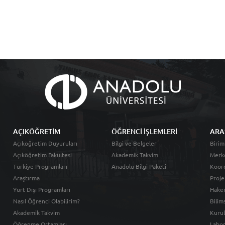
AÇIKÖĞRETİM
ÖĞRENCİ İŞLEMLERİ
ARA
Açıköğretim Duyuruları
Bilgi ve Belgeler
Birim
Açıköğretim Fakültesi
Akademik Takvim
Merk
Türkiye Programları
Anadolu Bilgi Paketi
Koord
Araştırma
Proje
Yurt Dışı Programları
Hakem
Nasıl Öğrenci Olabilirim?
Bilim
Akademik Takvim
Kurul
Öğrenme Ortamları
Labor