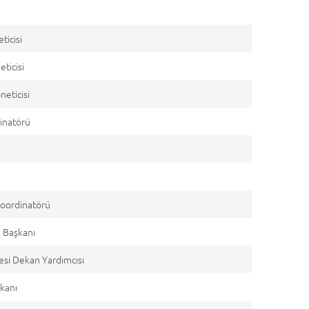
ticisi
eticisi
eticisi
inatörü
Koordinatörü
e Başkanı
esi Dekan Yardımcısı
kanı