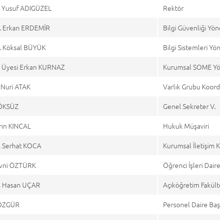
Dr Yusuf ADIGÜZEL
Rektör
r. Erkan ERDEMİR
Bilgi Güvenliği Yöne
r. Köksal BÜYÜK
Bilgi Sistemleri Yön
r. Üyesi Erkan KURNAZ
Kurumsal SOME Yön
Nuri ATAK
Varlık Grubu Koord
 ÖKSÜZ
Genel Sekreter V.
rin KINCAL
Hukuk Müşaviri
. Serhat KOCA
Kurumsal İletişim 
Avni ÖZTÜRK
Öğrenci İşleri Dair
r. Hasan UÇAR
Açıköğretim Fakült
 ÖZGÜR
Personel Daire Baş