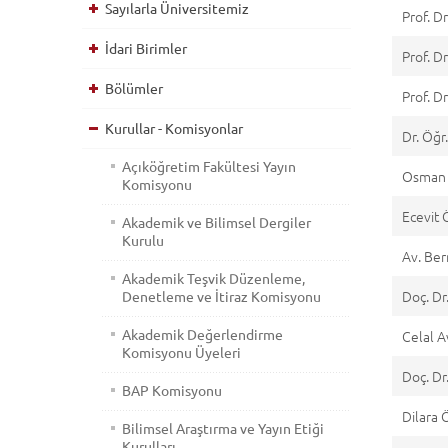
Sayılarla Üniversitemiz
Prof. 
İdari Birimler
Prof. D
Bölümler
Prof. D
Kurullar - Komisyonlar
Dr. Öğ
Açıköğretim Fakültesi Yayın
Osman 
Komisyonu
Ecevit
Akademik ve Bilimsel Dergiler
Kurulu
Av. Ber
Akademik Teşvik Düzenleme,
Doç. Dr
Denetleme ve İtiraz Komisyonu
Akademik Değerlendirme
Celal 
Komisyonu Üyeleri
Doç. D
BAP Komisyonu
Dilara
Bilimsel Araştırma ve Yayın Etiği
Kurulları