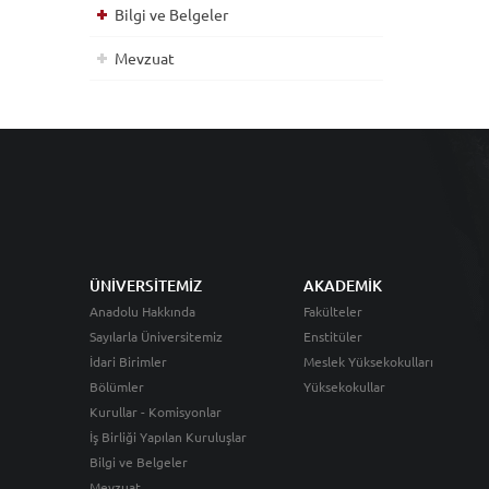
Bilgi ve Belgeler
Mevzuat
ÜNİVERSİTEMİZ
AKADEMİK
Anadolu Hakkında
Fakülteler
Sayılarla Üniversitemiz
Enstitüler
İdari Birimler
Meslek Yüksekokulları
Bölümler
Yüksekokullar
Kurullar - Komisyonlar
İş Birliği Yapılan Kuruluşlar
Bilgi ve Belgeler
Mevzuat