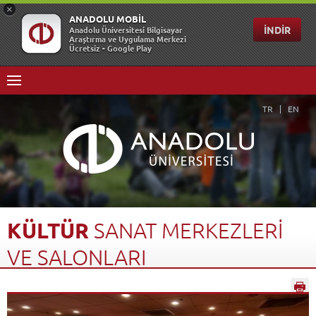
TR
EN
KÜLTÜR
SANAT
MERKEZLERİ
VE
SALONLARI
Anasayfa
Kampüste Yaşam
Kültür Sanat Merkezleri ve Salonları
Geri Dön