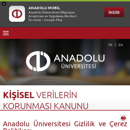
TR
EN
KİŞİSEL
VERİLERİN
KORUNMASI
KANUNU
Anasayfa
Üniversitemiz
Bilgi ve Belgeler
Anadolu Üniversitesi Gizlilik ve Çerez
Kişisel Verilerin Korunması Kanunu