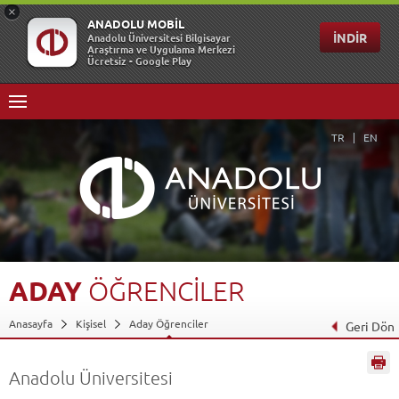
TR
EN
ADAY
ÖĞRENCİLER
Anasayfa
Kişisel
Aday Öğrenciler
Geri Dön
Anadolu Üniversitesi