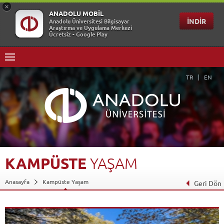
TR
EN
KAMPÜSTE
YAŞAM
Anasayfa
Kampüste Yaşam
Geri Dön