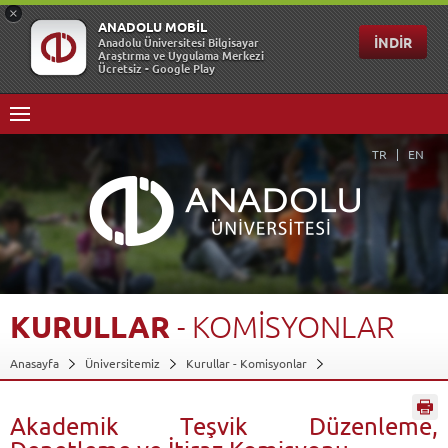
TR
EN
KURULLAR
-
KOMİSYONLAR
Anasayfa
Üniversitemiz
Kurullar - Komisyonlar
Akademik Teşvik Düzenleme, Denetleme ve İtiraz Komisyonu
Geri Dön
Akademik Teşvik Düzenleme,