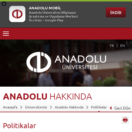
TR
EN
ANADOLU
HAKKINDA
Anasayfa
Üniversitemiz
Anadolu Hakkında
Politikalar
Geri Dön
Politikalar