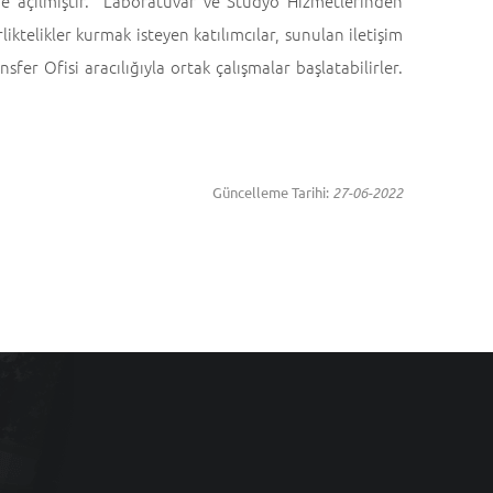
ine açılmıştır. Laboratuvar ve Stüdyo Hizmetlerinden
iktelikler kurmak isteyen katılımcılar, sunulan iletişim
fer Ofisi aracılığıyla ortak çalışmalar başlatabilirler.
Güncelleme Tarihi:
27-06-2022