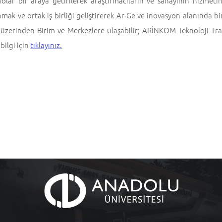
yolar bir araya getirilerek araştırmacıların ve sanayinin hizmet
mak ve ortak iş birliği geliştirerek Ar-Ge ve inovasyon alanında birl
i üzerinden Birim ve Merkezlere ulaşabilir; ARİNKOM Teknoloji Trans
 bilgi için
tıklayınız.