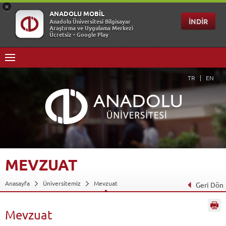
TR
EN
MEVZUAT
Anasayfa
Üniversitemiz
Mevzuat
Geri Dön
Mevzuat