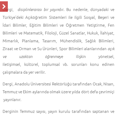
Dergi,
dır. Bu nedenle, dünyadaki ve
disiplinlerarası bir yayın
Türkiye’deki Açıköğretim Sistemleri ile ilgili Sosyal, Beşeri ve
İdari Bilimler, Eğitim Bilimleri ve Öğretmen Yetiştirme, Fen
Bilimleri ve Matematik, Filoloji, Güzel Sanatlar, Hukuk, İlahiyat,
Mimarlık, Planlama, Tasarım, Mühendislik, Sağlık Bilimleri,
Ziraat ve Orman ve Su Ürünleri, Spor Bilimleri alanlarından
açık
ye ilişkin yönetsel,
ve uzaktan öğrenme
iletişimsel, kültürel, toplumsal vb. sorunları konu edinen
çalışmalara da yer verilir.
Dergi, Anadolu Üniversitesi Rektörlüğü tarafından Ocak, Nisan,
Temmuz ve Ekim aylarında olmak üzere yılda dört defa çevrimiçi
yayınlanır.
Derginin Temmuz sayısı, yayın kurulu tarafından saptanan ve