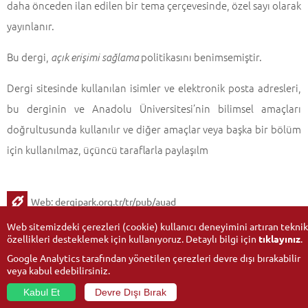
daha önceden ilan edilen bir tema çerçevesinde, özel sayı olarak
yayınlanır.
Bu dergi,
politikasını benimsemiştir.
açık erişimi sağlama
Dergi sitesinde kullanılan isimler ve elektronik posta adresleri,
bu derginin ve Anadolu Üniversitesi’nin bilimsel amaçları
doğrultusunda kullanılır ve diğer amaçlar veya başka bir bölüm
için kullanılmaz, üçüncü taraflarla paylaşılm
Web:
dergipark.org.tr/tr/pub/auad
Web sitemizdeki çerezleri (cookie) kullanıcı deneyimini artıran teknik
özellikleri desteklemek için kullanıyoruz. Detaylı bilgi için
tıklayınız
.
Google Analytics tarafından yönetilen çerezleri devre dışı bırakabilir
veya kabul edebilirsiniz.
Kabul Et
Devre Dışı Bırak