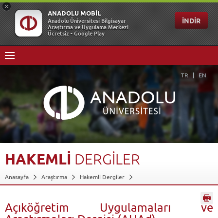
TR
EN
HAKEMLİ
DERGİLER
Anasayfa
Araştırma
Hakemli Dergiler
Açıköğretim Uygulamaları ve Araştırmaları Dergisi (AUAd)
Geri Dön
Açıköğretim Uygulamaları ve