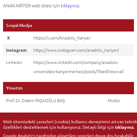
ANAKARİYER web sitesi için
tıklayınız
.
Sosyal Medya
https://x.com/Anadolu_Kariyer
X
https://www.instagram.com/anadolu_kariyer/
Instagram
Linkedin
https://www.linkedin.com/company/anadolu-
universitesi-kariyermerkezi/posts/?feedView=all
Yönetim
Prof. Dr. Didem PAŞAOĞLU BAŞ
Müdür
Web sitemizdeki çerezleri (cookie) kullanıcı deneyimini artıran teknik
özellikleri desteklemek için kullanıyoruz. Detaylı bilgi için
tıklayınız
.
Güncelleme Tarihi:
13-03-2026
Google Analytics tarafından yönetilen çerezleri devre dışı bırakabilir