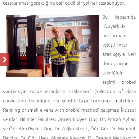
tasarlanması gerektiğine dair etkili bir yol haritası sunuyor.
Bu kapsamda
“Duyarlılık-
performans
eşleştirmesi
aracılığıyla veri
dönüştürme
tekniğinin
seçimi: probıd
yöntemiyle küçük e-vanların sıralaması” (Selection of data
conversion technique via sensitivity-performance matching:
Ranking of small e-vans with probid method) çalışması İktisadi
ve İdari Bilimler Fakültesi Öğretim Üyesi Doç. Dr. Emrah Ayhan
ve Öğretim Üyeleri Doç. Dr. Željko Stević, Öğr. Gör. Dr. Mahmut
Baydaş, Dr. Öğr. Üyesi Mustafa Kavacık, Dr. Dragan Marinković