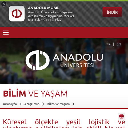
TR
EN
BİLİM
VE
YAŞAM
Anasayfa
Araştırma
Bilim ve Yaşam
Küresel ölçekte yeşil lojistik ve ulaştırma politikaları için etkili bir yol
haritası...
Geri Dön
Küresel ölçekte yeşil lojistik ve