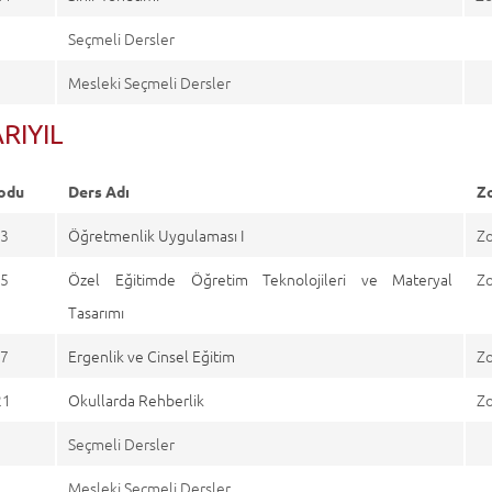
Seçmeli Dersler
Mesleki Seçmeli Dersler
ARIYIL
odu
Ders Adı
Z
3
Öğretmenlik Uygulaması I
Zo
5
Özel Eğitimde Öğretim Teknolojileri ve Materyal
Zo
Tasarımı
7
Ergenlik ve Cinsel Eğitim
Zo
21
Okullarda Rehberlik
Zo
Seçmeli Dersler
Mesleki Seçmeli Dersler