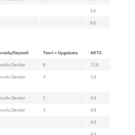
3.0
8.0
orunlu/Seçmeli
Teori + Uygulama
AKTS
runlu Dersler
8
12.0
runlu Dersler
3
3.0
runlu Dersler
2
3.0
runlu Dersler
3
4.0
4.0
4.0