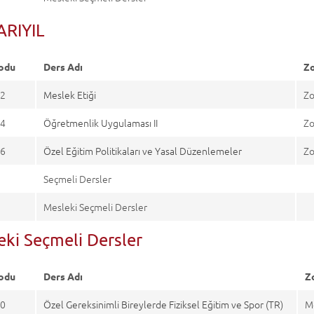
YARIYIL
odu
Ders Adı
Zo
2
Meslek Etiği
Zo
4
Öğretmenlik Uygulaması II
Zo
6
Özel Eğitim Politikaları ve Yasal Düzenlemeler
Zo
Seçmeli Dersler
Mesleki Seçmeli Dersler
eki Seçmeli Dersler
odu
Ders Adı
Z
0
Özel Gereksinimli Bireylerde Fiziksel Eğitim ve Spor (TR)
M