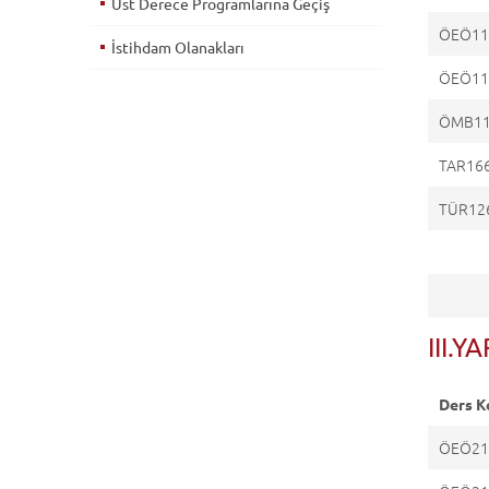
Üst Derece Programlarına Geçiş
ÖEÖ11
İstihdam Olanakları
ÖEÖ11
ÖMB1
TAR16
TÜR12
III.Y
Ders K
ÖEÖ21