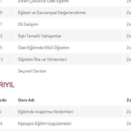
7
Erken Çocukluk Özel Eğitimi
Zo
9
Eğitsel ve Davranışsal Değerlendirme
Zo
1
Dil Gelişimi
Zo
3
İlişki Temelli Yaklaşımlar
Zo
5
Özel Eğitimde Etkili Öğretim
Zo
13
Öğretim İlke ve Yöntemleri
Zo
Seçmeli Dersler
RIYIL
odu
Ders Adı
Zo
6
Eğitimde Araştırma Yöntemleri
Zo
4
Kapsayıcı Eğitim Uygulamaları
Zo