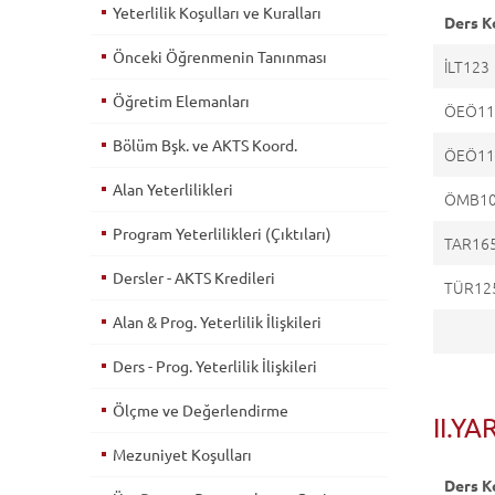
Yeterlilik Koşulları ve Kuralları
Ders K
Önceki Öğrenmenin Tanınması
İLT123
Öğretim Elemanları
ÖEÖ11
Bölüm Bşk. ve AKTS Koord.
ÖEÖ11
Alan Yeterlilikleri
ÖMB1
Program Yeterlilikleri (Çıktıları)
TAR16
Dersler - AKTS Kredileri
TÜR12
Alan & Prog. Yeterlilik İlişkileri
Ders - Prog. Yeterlilik İlişkileri
Ölçme ve Değerlendirme
II.YA
Mezuniyet Koşulları
Ders K