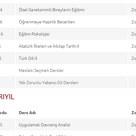
4
Özel Gereksinimli Bireylerin Eğitimi
Zo
6
Öğrenmeye Hazırlık Becerileri
Zo
16
Eğitim Psikolojisi
Zo
6
Atatürk İlkeleri ve İnkılap Tarihi II
Zo
6
Türk Dili II
Zo
Mesleki Seçmeli Dersler
Yök Zorunlu Yabancı Dil Dersleri
ARIYIL
odu
Ders Adı
Zo
5
Uygulamalı Davranış Analizi
Zo