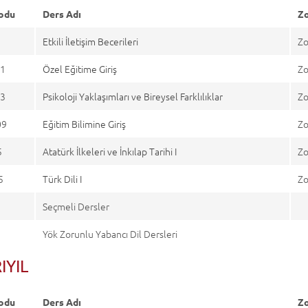
odu
Ders Adı
Zo
Etkili İletişim Becerileri
Zo
1
Özel Eğitime Giriş
Zo
3
Psikoloji Yaklaşımları ve Bireysel Farklılıklar
Zo
09
Eğitim Bilimine Giriş
Zo
5
Atatürk İlkeleri ve İnkılap Tarihi I
Zo
5
Türk Dili I
Zo
Seçmeli Dersler
Yök Zorunlu Yabancı Dil Dersleri
RIYIL
odu
Ders Adı
Zo