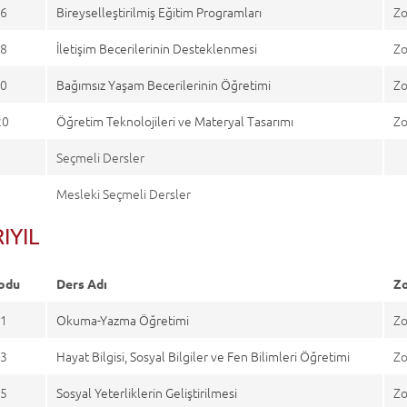
6
Bireyselleştirilmiş Eğitim Programları
Zo
8
İletişim Becerilerinin Desteklenmesi
Zo
0
Bağımsız Yaşam Becerilerinin Öğretimi
Zo
20
Öğretim Teknolojileri ve Materyal Tasarımı
Zo
Seçmeli Dersler
Mesleki Seçmeli Dersler
IYIL
odu
Ders Adı
Zo
1
Okuma-Yazma Öğretimi
Zo
3
Hayat Bilgisi, Sosyal Bilgiler ve Fen Bilimleri Öğretimi
Zo
5
Sosyal Yeterliklerin Geliştirilmesi
Zo