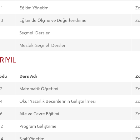
21
Eğitim Yönetimi
Zo
23
Eğitimde Ölçme ve Değerlendirme
Zo
Seçmeli Dersler
Mesleki Seçmeli Dersler
RIYIL
odu
Ders Adı
Zo
2
Matematik Öğretimi
Zo
4
Okur Yazarlık Becerilerinin Geliştirilmesi
Zo
6
Aile ve Çevre Eğitimi
Zo
22
Program Geliştirme
Zo
24
Sınıf Yönetimi
Zo