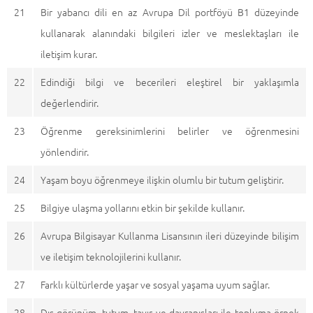
21
Bir yabancı dili en az Avrupa Dil portföyü B1 düzeyinde
kullanarak alanındaki bilgileri izler ve meslektaşları ile
iletişim kurar.
22
Edindiği bilgi ve becerileri eleştirel bir yaklaşımla
değerlendirir.
23
Öğrenme gereksinimlerini belirler ve öğrenmesini
yönlendirir.
24
Yaşam boyu öğrenmeye ilişkin olumlu bir tutum geliştirir.
25
Bilgiye ulaşma yollarını etkin bir şekilde kullanır.
26
Avrupa Bilgisayar Kullanma Lisansının ileri düzeyinde bilişim
ve iletişim teknolojilerini kullanır.
27
Farklı kültürlerde yaşar ve sosyal yaşama uyum sağlar.
28
Dış görünüm, tutum, tavır ve davranışları ile topluma örnek