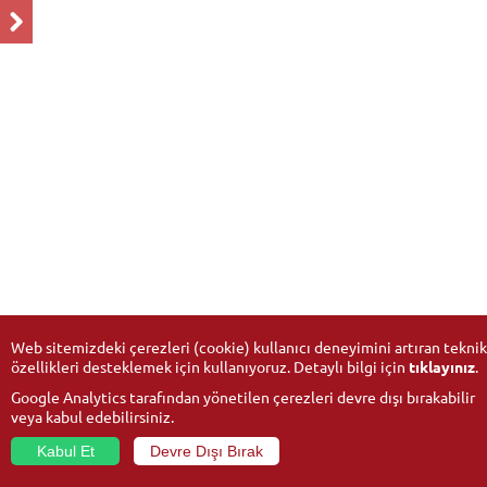
Web sitemizdeki çerezleri (cookie) kullanıcı deneyimini artıran teknik
özellikleri desteklemek için kullanıyoruz. Detaylı bilgi için
tıklayınız
.
Google Analytics tarafından yönetilen çerezleri devre dışı bırakabilir
veya kabul edebilirsiniz.
Kabul Et
Devre Dışı Bırak
© 2026
Anadolu Üniversitesi
- Tüm hakları saklıdır.