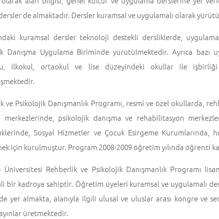
olarak alan bilgisi, genel kültür ve uygulama derslerine yer veril
dersler de almaktadır. Dersler kuramsal ve uygulamalı olarak yürüt
daki kuramsal dersler teknoloji destekli dersliklerde, uygulamal
jik Danışma Uygulama Biriminde yürütülmektedir. Ayrıca bazı u
u, ilkokul, ortaokul ve lise düzeyindeki okullar ile işbirl
eşmektedir.
k ve Psikolojik Danışmanlık Programı, resmi ve özel okullarda, rehb
 merkezlerinde, psikolojik danışma ve rehabilitasyon merkezleri
klerinde, Sosyal Hizmetler ve Çocuk Esirgeme Kurumlarında, hu
mek için kurulmuştur. Program 2008-2009 öğretim yılında öğrenci k
 Üniversitesi Rehberlik ve Psikolojik Danışmanlık Programı lisa
i bir kadroya sahiptir. Öğretim üyeleri kuramsal ve uygulamalı dersl
rde yer almakta, alanıyla ilgili ulusal ve uluslar arası kongre v
ayınlar üretmektedir.