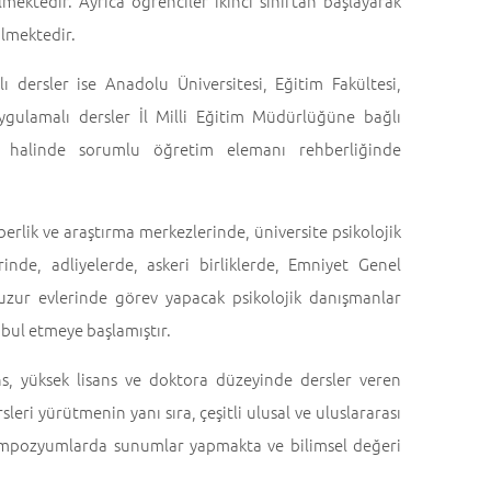
mektedir. Ayrıca öğrenciler ikinci sınıftan başlayarak
ülmektedir.
ı dersler ise Anadolu Üniversitesi, Eğitim Fakültesi,
ygulamalı dersler İl Milli Eğitim Müdürlüğüne bağlı
iği halinde sorumlu öğretim elemanı rehberliğinde
erlik ve araştırma merkezlerinde, üniversite psikolojik
nde, adliyelerde, askeri birliklerde, Emniyet Genel
zur evlerinde görev yapacak psikolojik danışmanlar
abul etmeye başlamıştır.
ns, yüksek lisans ve doktora düzeyinde dersler veren
eri yürütmenin yanı sıra, çeşitli ulusal ve uluslararası
e sempozyumlarda sunumlar yapmakta ve bilimsel değeri