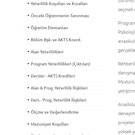
zorunlu 
Yeterlilik Koşulları ve Kuralları
seçmeli 
Önceki Öğrenmenin Tanınması
Program
Öğretim Elemanları
Psikolo
Bölüm Bşk. ve AKTS Koord.
anaokul
gerçekl
Alan Yeterlilikleri
Rehberli
Program Yeterlilikleri (Çıktıları)
danışma
Dersler - AKTS Kredileri
Müdürlü
Alan & Prog. Yeterlilik İlişkileri
yetiştir
Ders - Prog. Yeterlilik İlişkileri
Anadolu
Ölçme ve Değerlendirme
deneyiml
projele
Mezuniyet Koşulları
yüksek y