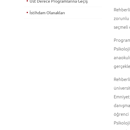
Üst Derece Programlarına Geçiş
Rehberl
İstihdam Olanakları
zorunlu 
seçmeli 
Program
Psikolo
anaokul
gerçekl
Rehberli
üniversi
Emniyet
danışma
öğrenci
Psikolo