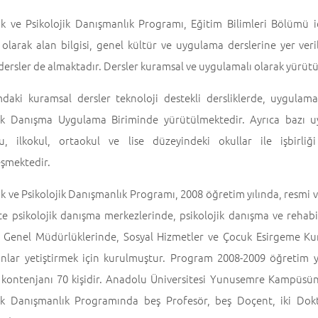
ik ve Psikolojik Danışmanlık Programı, Eğitim Bilimleri Bölümü i
olarak alan bilgisi, genel kültür ve uygulama derslerine yer veril
dersler de almaktadır. Dersler kuramsal ve uygulamalı olarak yürüt
daki kuramsal dersler teknoloji destekli dersliklerde, uygulamal
jik Danışma Uygulama Biriminde yürütülmektedir. Ayrıca bazı u
u, ilkokul, ortaokul ve lise düzeyindeki okullar ile işbirl
eşmektedir.
k ve Psikolojik Danışmanlık Programı, 2008 öğretim yılında, resmi v
te psikolojik danışma merkezlerinde, psikolojik danışma ve rehabil
 Genel Müdürlüklerinde, Sosyal Hizmetler ve Çocuk Esirgeme Kur
nlar yetiştirmek için kurulmuştur. Program 2008-2009 öğretim 
 kontenjanı 70 kişidir. Anadolu Üniversitesi Yunusemre Kampüsün
jik Danışmanlık Programında beş Profesör, beş Doçent, iki Dok