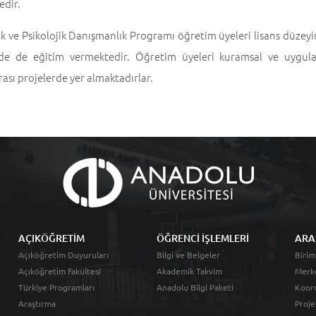
edir.
k ve Psikolojik Danışmanlık Programı öğretim üyeleri lisans düzeyi
de de eğitim vermektedir. Öğretim üyeleri kuramsal ve uygulama
rası projelerde yer almaktadırlar.
AÇIKÖĞRETİM
ÖĞRENCİ İŞLEMLERİ
ARA
Açıköğretim Duyuruları
Bilgi ve Belgeler
Birim
Açıköğretim Fakültesi
Akademik Takvim
Merk
Türkiye Programları
Anadolu Bilgi Paketi
Koord
Araştırma
Proje