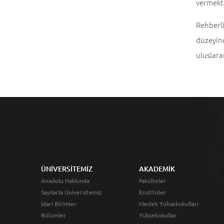
vermekt
Rehberli
düzeyin
uluslara
ÜNİVERSİTEMİZ
AKADEMİK
Anadolu Hakkında
Fakülteler
Sayılarla Üniversitemiz
Enstitüler
İdari Birimler
Meslek Yüksekokulları
Bölümler
Yüksekokullar