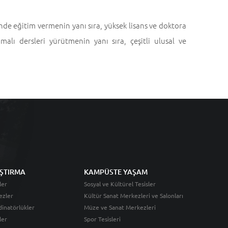
nde eğitim vermenin yanı sıra, yüksek lisans ve doktora
lı dersleri yürütmenin yanı sıra, çeşitli ulusal ve
ŞTIRMA
KAMPÜSTE YAŞAM
ler
Sosyal ve Kültürel Tesisler
ezler
Kültür Sanat Merkezleri ve Salonları
inatörlükler
Müze ve Sanat Merkezleri
ler
Spor Tesisleri