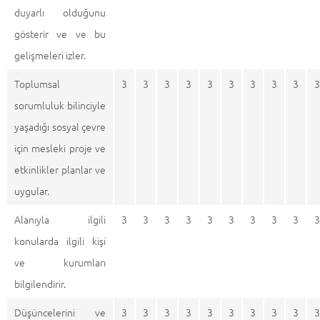
duyarlı olduğunu
gösterir ve ve bu
gelişmeleri izler.
Toplumsal
3
3
3
3
3
3
3
3
3
3
sorumluluk bilinciyle
yaşadığı sosyal çevre
için mesleki proje ve
etkinlikler planlar ve
uygular.
Alanıyla ilgili
3
3
3
3
3
3
3
3
3
3
konularda ilgili kişi
ve kurumları
bilgilendirir.
Düşüncelerini ve
3
3
3
3
3
3
3
3
3
3