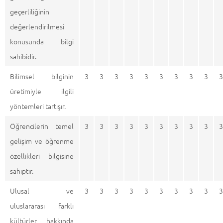
geçerliliğinin
değerlendirilmesi
konusunda bilgi
sahibidir.
Bilimsel bilginin
3
3
3
3
3
3
3
3
3
3
üretimiyle ilgili
yöntemleri tartışır.
Öğrencilerin temel
3
3
3
3
3
3
3
3
3
3
gelişim ve öğrenme
özellikleri bilgisine
sahiptir.
Ulusal ve
3
3
3
3
3
3
3
3
3
3
uluslararası farklı
kültürler hakkında