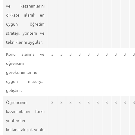
ve kazanımlarını
dikkate alarak en
uygun öğretim
strateji, yöntem ve
tekniklerini uygular.
Konu alanına ve
3
3
3
3
3
3
3
3
3
3
öğrencinin
gereksinimlerine
uygun materyal
geliştirir.
Öğrencinin
3
3
3
3
3
3
3
3
3
3
kazanımlarını farklı
yöntemler
kullanarak çok yönlü