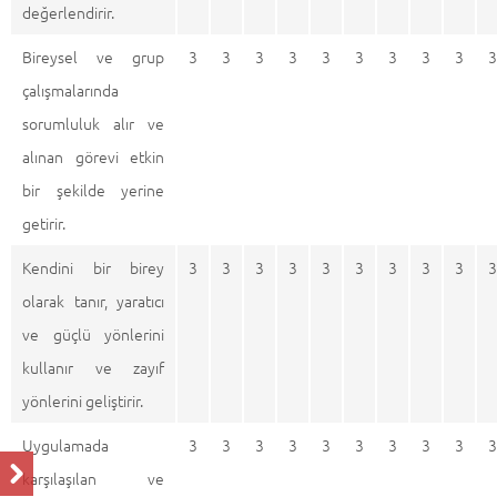
değerlendirir.
Bireysel ve grup
3
3
3
3
3
3
3
3
3
3
çalışmalarında
sorumluluk alır ve
alınan görevi etkin
bir şekilde yerine
getirir.
Kendini bir birey
3
3
3
3
3
3
3
3
3
3
olarak tanır, yaratıcı
ve güçlü yönlerini
kullanır ve zayıf
yönlerini geliştirir.
Uygulamada
3
3
3
3
3
3
3
3
3
3
karşılaşılan ve