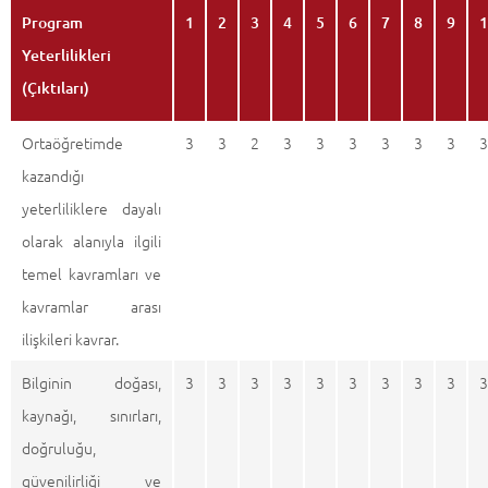
Program
1
2
3
4
5
6
7
8
9
1
Yeterlilikleri
(Çıktıları)
Ortaöğretimde
3
3
2
3
3
3
3
3
3
3
kazandığı
yeterliliklere dayalı
olarak alanıyla ilgili
temel kavramları ve
kavramlar arası
ilişkileri kavrar.
Bilginin doğası,
3
3
3
3
3
3
3
3
3
3
kaynağı, sınırları,
doğruluğu,
güvenilirliği ve