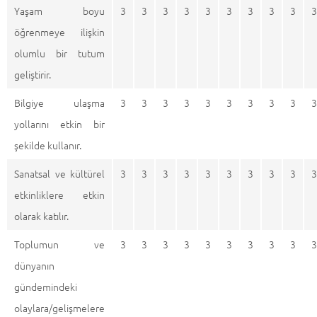
Yaşam boyu
3
3
3
3
3
3
3
3
3
3
öğrenmeye ilişkin
olumlu bir tutum
geliştirir.
Bilgiye ulaşma
3
3
3
3
3
3
3
3
3
3
yollarını etkin bir
şekilde kullanır.
Sanatsal ve kültürel
3
3
3
3
3
3
3
3
3
3
etkinliklere etkin
olarak katılır.
Toplumun ve
3
3
3
3
3
3
3
3
3
3
dünyanın
gündemindeki
olaylara/gelişmelere