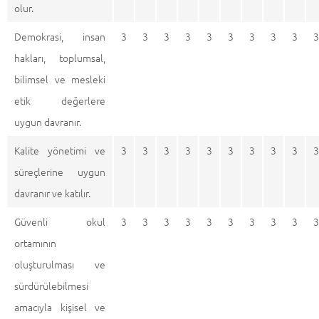
olur.
Demokrasi, insan
3
3
3
3
3
3
3
3
3
3
hakları, toplumsal,
bilimsel ve mesleki
etik değerlere
uygun davranır.
Kalite yönetimi ve
3
3
3
3
3
3
3
3
3
3
süreçlerine uygun
davranır ve katılır.
Güvenli okul
3
3
3
3
3
3
3
3
3
3
ortamının
oluşturulması ve
sürdürülebilmesi
amacıyla kişisel ve