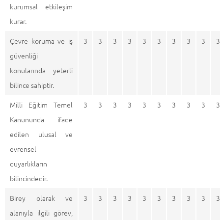
kurumsal etkileşim
kurar.
Çevre koruma ve iş
3
3
3
3
3
3
3
3
3
3
güvenliği
konularında yeterli
bilince sahiptir.
Milli Eğitim Temel
3
3
3
3
3
3
3
3
3
3
Kanununda ifade
edilen ulusal ve
evrensel
duyarlıkların
bilincindedir.
Birey olarak ve
3
3
3
3
3
3
3
3
3
3
alanıyla ilgili görev,