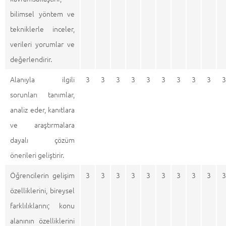
bilimsel yöntem ve
tekniklerle inceler,
verileri yorumlar ve
değerlendirir.
Alanıyla ilgili
3
3
3
3
3
3
3
3
3
3
sorunları tanımlar,
analiz eder, kanıtlara
ve araştırmalara
dayalı çözüm
önerileri geliştirir.
Öğrencilerin gelişim
3
3
3
3
3
3
3
3
3
3
özelliklerini, bireysel
farklılıklarını; konu
alanının özelliklerini