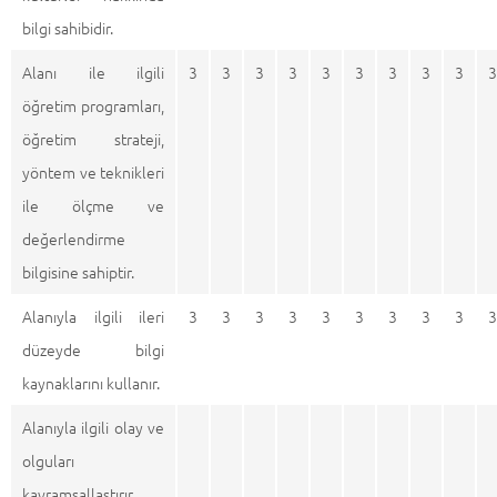
bilgi sahibidir.
Alanı ile ilgili
3
3
3
3
3
3
3
3
3
3
öğretim programları,
öğretim strateji,
yöntem ve teknikleri
ile ölçme ve
değerlendirme
bilgisine sahiptir.
Alanıyla ilgili ileri
3
3
3
3
3
3
3
3
3
3
düzeyde bilgi
kaynaklarını kullanır.
Alanıyla ilgili olay ve
olguları
kavramsallaştırır,