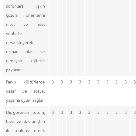
sorunlara ilişkin
çözüm önerilerini
nicel ve nitel
verilerle
destekleyerek
uzman olan ve
olmayan kişilerle
paylaşır.
Farklı kültürlerde
3
3
3
3
3
3
3
3
3
3
yaşar ve sosyal
yaşama uyum sağlar.
Dış görünüm, tutum,
3
3
3
3
3
3
3
3
3
3
tavır ve davranışları
ile topluma örnek