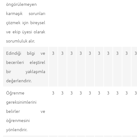
öngörülemeyen
karmaşık sorunları
çözmek için bireysel
ve ekip üyesi olarak
sorumluluk alır.
Edindiği bilgi ve
3
3
3
3
3
3
3
3
3
3
becerileri eleştirel
bir yaklaşımla
değerlendirir.
Öğrenme
3
3
3
3
3
3
3
3
3
3
gereksinimlerini
belirler ve
öğrenmesini
yönlendirir.