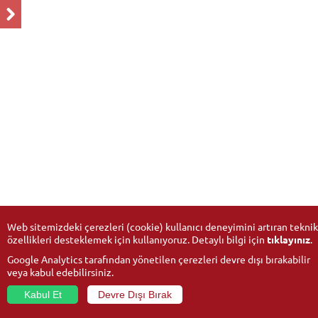
Web sitemizdeki çerezleri (cookie) kullanıcı deneyimini artıran teknik
özellikleri desteklemek için kullanıyoruz. Detaylı bilgi için
tıklayınız
.
Google Analytics tarafından yönetilen çerezleri devre dışı bırakabilir
veya kabul edebilirsiniz.
Kabul Et
Devre Dışı Bırak
© 2026
Anadolu Üniversitesi
- Tüm hakları saklıdır.