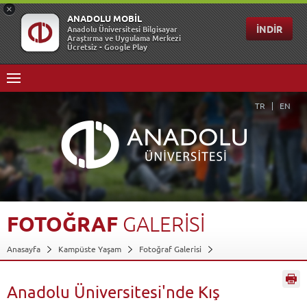
TR
EN
FOTOĞRAF
GALERİSİ
Anasayfa
Kampüste Yaşam
Fotoğraf Galerisi
Anadolu Üniversitesi'nde Kış
Geri Dön
Anadolu Üniversitesi'nde Kış