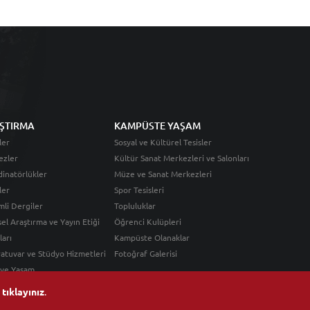
ŞTIRMA
KAMPÜSTE YAŞAM
ler
Sosyal ve Kültürel Tesisler
ezler
Kültür Sanat Merkezleri ve Salonları
inatörlükler
Müze ve Sanat Merkezleri
ler
Spor Tesisleri
li Dergiler
Topluluklar
sel Araştırma ve Yayın Etiği
Öğrenci Kulüpleri
ları
Kampüste Olanaklar
atuvar ve Stüdyo Hizmetleri
Fotoğraf Galerisi
 ve Yaşam
n
tıklayınız
.