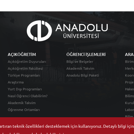
AÇIKÖĞRETİM
ÖĞRENCİ İŞLEMLERİ
ARA
Açıköğretim Duyuruları
Bilgi ve Belgeler
Birim
Açıköğretim Fakültesi
Akademik Takvim
Merk
Türkiye Programları
Anadolu Bilgi Paketi
Koord
Araştırma
Proje
Yurt Dışı Programları
Hakem
Nasıl Öğrenci Olabilirim?
Bilim
Akademik Takvim
Kurul
Öğrenme Ortamları
Labor
Bilim
tıran teknik özellikleri desteklemek için kullanıyoruz. Detaylı bilgi içi