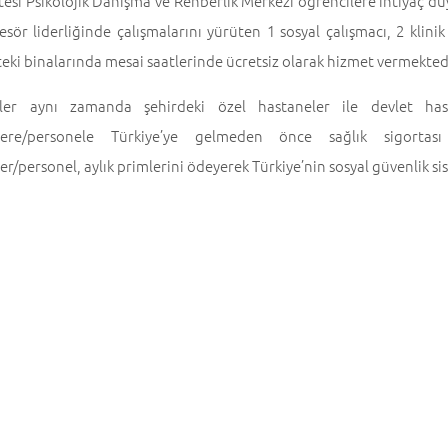
tesi Psikolojik Danışma ve Rehberlik Merkezi öğrencilere ihtiyaç du
esör liderliğinde çalışmalarını yürüten 1 sosyal çalışmacı, 2 klini
ki binalarında mesai saatlerinde ücretsiz olarak hizmet vermekted
ler aynı zamanda şehirdeki özel hastaneler ile devlet hasta
lere/personele Türkiye’ye gelmeden önce sağlık sigortası 
er/personel, aylık primlerini ödeyerek Türkiye’nin sosyal güvenlik s