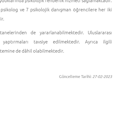
yduklarında psikolojik rehberlik hizmeti sağlamaktadır.
k psikolog ve 7 psikolojik danışman öğrencilere her iki
ir.
nelerinden de yararlanabilmektedir. Uluslararası
yaptırmaları tavsiye edilmektedir. Ayrıca ilgili
istemine de dâhil olabilmektedir.
Güncelleme Tarihi:
27-02-2023