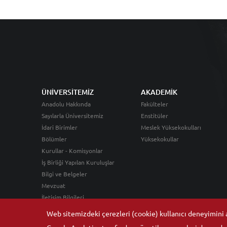
ÜNİVERSİTEMİZ
AKADEMİK
Anadolu Hakkında
Fakülteler
Sayılarla Üniversitemiz
Enstitüler
İdari Birimler
Meslek Yüksekokulları
Bölümler
Yüksekokullar
Kurullar - Komisyonlar
İş Birliği Yapılan Kuruluşlar
Bilgi ve Belgeler
Mevzuat
İletişim Bilgileri
Web sitemizdeki çerezleri (cookie) kullanıcı deneyimini ar