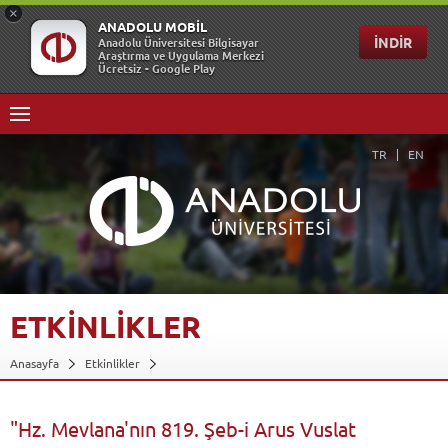
TR
EN
ETKİNLİKLER
Anasayfa
Etkinlikler
"Hz. Mevlana'nın 819. Şeb-i Arus Vuslat Yıldönümü - Sema Töreni"
Geri Dön
"Hz. Mevlana'nın 819. Şeb-i Arus Vuslat