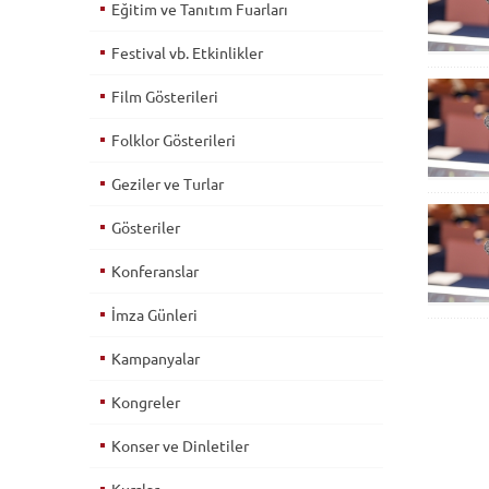
Eğitim ve Tanıtım Fuarları
Festival vb. Etkinlikler
Film Gösterileri
Folklor Gösterileri
Geziler ve Turlar
Gösteriler
Konferanslar
İmza Günleri
Kampanyalar
Kongreler
Konser ve Dinletiler