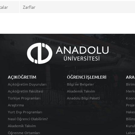
talar
Zarflar
AÇIKÖĞRETİM
ÖĞRENCİ İŞLEMLERİ
ARA
Açıköğretim Duyuruları
Bilgi ve Belgeler
Birim
Açıköğretim Fakültesi
Akademik Takvim
Merk
Türkiye Programları
Anadolu Bilgi Paketi
Koord
Araştırma
Proje
Yurt Dışı Programları
Hakem
Nasıl Öğrenci Olabilirim?
Bilim
Akademik Takvim
Kurul
Öğrenme Ortamları
Labor