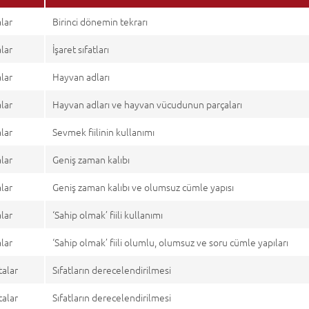
alar
Birinci dönemin tekrarı
alar
İşaret sıfatları
alar
Hayvan adları
alar
Hayvan adları ve hayvan vücudunun parçaları
alar
Sevmek fiilinin kullanımı
alar
Geniş zaman kalıbı
alar
Geniş zaman kalıbı ve olumsuz cümle yapısı
alar
‘Sahip olmak’ fiili kullanımı
alar
‘Sahip olmak’ fiili olumlu, olumsuz ve soru cümle yapıları
talar
Sıfatların derecelendirilmesi
talar
Sıfatların derecelendirilmesi