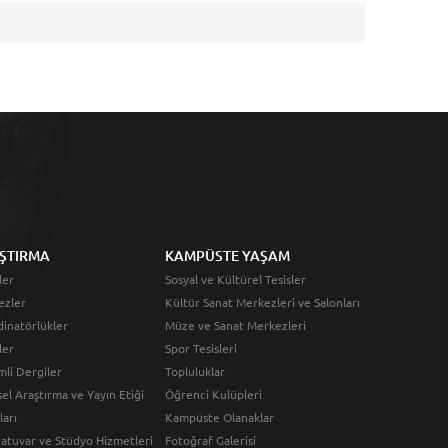
ŞTIRMA
KAMPÜSTE YAŞAM
ler
Sosyal ve Kültürel Tesisler
ezler
Kültür Sanat Merkezleri ve Salonları
inatörlükler
Müze ve Sanat Merkezleri
ler
Spor Tesisleri
li Dergiler
Topluluklar
sel Araştırma ve Yayın Etiği
Öğrenci Kulüpleri
ları
Kampüste Olanaklar
atuvar ve Stüdyo Hizmetleri
Fotoğraf Galerisi