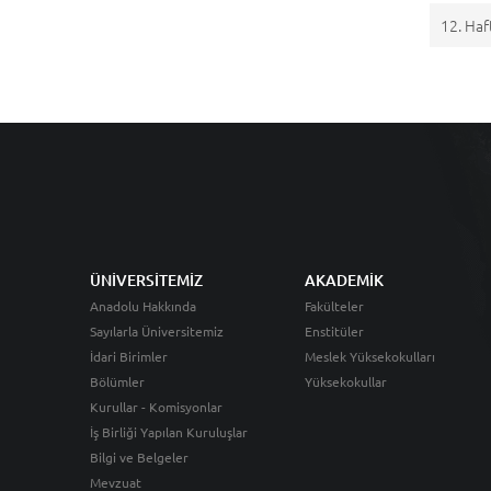
12. Haf
ÜNİVERSİTEMİZ
AKADEMİK
Anadolu Hakkında
Fakülteler
Sayılarla Üniversitemiz
Enstitüler
İdari Birimler
Meslek Yüksekokulları
Bölümler
Yüksekokullar
Kurullar - Komisyonlar
İş Birliği Yapılan Kuruluşlar
Bilgi ve Belgeler
Mevzuat