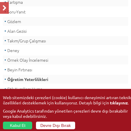
Tartışma
Soru-Yanıt
Gözlem
Alan Gezisi
Takım/Grup Çalışması
Deney
Örnek Olay İncelemesi
Beyin Fırtınası
Öğretim Yeterlilikleri
Etik Kurallara Uyma
Web sitemizdeki çerezleri (cookie) kullanıcı deneyimini artıran teknik
özellikleri desteklemek için kullanıyoruz. Detaylı bilgi için
tıklayınız
.
Google Analytics tarafından yönetilen çerezleri devre dışı bırakabilir
veya kabul edebilirsiniz.
Kabul Et
Devre Dışı Bırak
© 2026
Anadolu Üniversitesi
- Tüm hakları saklıdır.