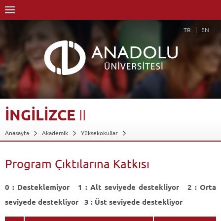
TR
EN
İNGİLİZCE
II
Anasayfa
Akademik
Yüksekokullar
Engelliler Entegre Yüksekokulu
Uygulamalı Güzel Sanatlar Bölümü
Grafik Sanatlar Programı
Dersler - AKTS Kredileri
İngilizce II
Program Çıktılarına Katkısı
Program Çıktılarına Katkısı
Geri Dön
0 : Desteklemiyor 1 : Alt seviyede destekliyor 2 : Orta
seviyede destekliyor 3 : Üst seviyede destekliyor