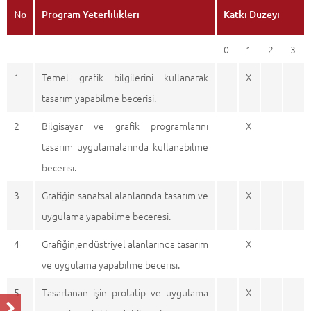
No
Program Yeterlilikleri
Katkı Düzeyi
0
1
2
3
1
Temel grafik bilgilerini kullanarak
X
tasarım yapabilme becerisi.
2
Bilgisayar ve grafik programlarını
X
tasarım uygulamalarında kullanabilme
becerisi.
3
Grafiğin sanatsal alanlarında tasarım ve
X
uygulama yapabilme beceresi.
4
Grafiğin,endüstriyel alanlarında tasarım
X
ve uygulama yapabilme becerisi.
5
Tasarlanan işin protatip ve uygulama
X