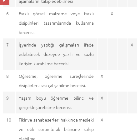
aşamalarını takip edebilmesi
6
Farklı görsel malzeme veye farklı
X
disiplinleri tasarımlarında kullanma
becerisi.
7
İşyerinde yaptığı çalışmaları ifade
X
edebilecek düzeyde yazılı ve sözlü
iletişim kurabilme becerisi.
8
Öğretme, öğrenme süreçlerinde
X
disiplinler arası çalışabilme becerisi.
9
Yaşam boyu öğrenme bilinci ve
X
gerçekleştirebilme becerisi.
10
Fikir ve sanat eserleri hakkında mesleki
X
ve etik sorumluluk bilincine sahip
olabilme.