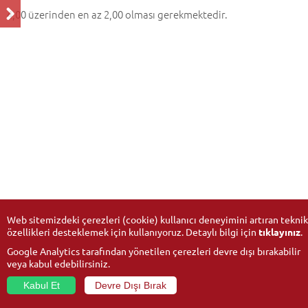
4,00 üzerinden en az 2,00 olması gerekmektedir.
Web sitemizdeki çerezleri (cookie) kullanıcı deneyimini artıran teknik
özellikleri desteklemek için kullanıyoruz. Detaylı bilgi için
tıklayınız
.
Google Analytics tarafından yönetilen çerezleri devre dışı bırakabilir
veya kabul edebilirsiniz.
Kabul Et
Devre Dışı Bırak
© 2026
Anadolu Üniversitesi
- Tüm hakları saklıdır.