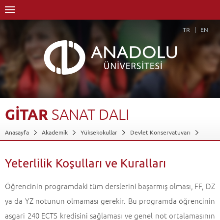
TR
EN
GİTAR
SANAT
DALI
Anasayfa
Akademik
Yüksekokullar
Devlet Konservatuvarı
Müzik Bölümü
Piyano Anasanat Dalı
Gitar Sanat Dalı
Yeterlilik Koşulları ve Kuralları
Yeterlilik Koşulları ve Kuralları
Geri Dön
Öğrencinin programdaki tüm derslerini başarmış olması, FF, DZ
ya da YZ notunun olmaması gerekir. Bu programda öğrencinin
asgari 240 ECTS kredisini sağlaması ve genel not ortalamasının