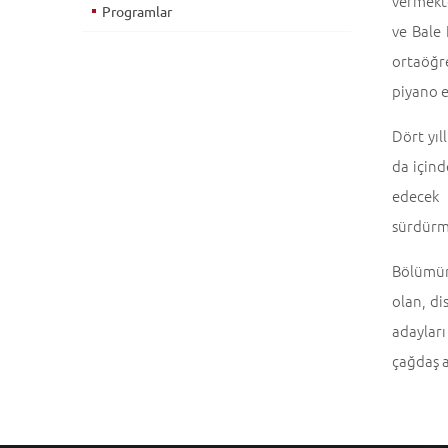
vermekte
Programlar
ve Bale
ortaöğre
piyano e
Dört yıl
da için
edecek h
sürdürm
Bölümümü
olan, di
adayları
çağdaş a