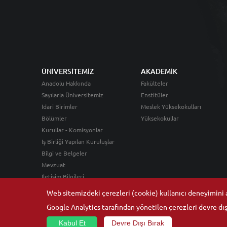
ÜNİVERSİTEMİZ
AKADEMİK
Anadolu Hakkında
Fakülteler
Sayılarla Üniversitemiz
Enstitüler
İdari Birimler
Meslek Yüksekokulları
Bölümler
Yüksekokullar
Kurullar - Komisyonlar
İş Birliği Yapılan Kuruluşlar
Bilgi ve Belgeler
Mevzuat
İletişim Bilgileri
Web sitemizdeki çerezleri (cookie) kullanıcı deneyimini ar
Google Analytics tarafından yönetilen çerezleri devre dışı
Kabul Et
Devre Dışı Bırak