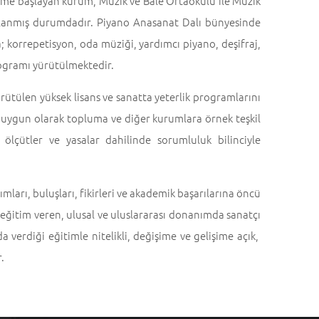
time başlayan kurum, Müzik ve Bale Ortaokulu ile Müzik
apılanmış durumdadır. Piyano Anasanat Dalı bünyesinde
; korrepetisyon, oda müziği, yardımcı piyano, deşifraj,
programı yürütülmektedir.
yürütülen yüksek lisans ve sanatta yeterlik programlarını
 uygun olarak topluma ve diğer kurumlara örnek teşkil
el ölçütler ve yasalar dahilinde sorumluluk bilinciyle
arı, buluşları, fikirleri ve akademik başarılarına öncü
e eğitim veren, ulusal ve uluslararası donanımda sanatçı
a verdiği eğitimle nitelikli, değişime ve gelişime açık,
.