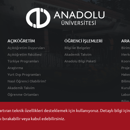
AÇIKÖĞRETİM
ÖĞRENCİ İŞLEMLERİ
ARA
Açıköğretim Duyuruları
Bilgi ve Belgeler
Birim
Açıköğretim Fakültesi
Akademik Takvim
Merk
Türkiye Programları
Anadolu Bilgi Paketi
Koord
Araştırma
Proje
Yurt Dışı Programları
Hakem
Nasıl Öğrenci Olabilirim?
Bilim
Akademik Takvim
Kurul
Öğrenme Ortamları
Labor
Bilim
tıran teknik özellikleri desteklemek için kullanıyoruz. Detaylı bilgi içi
 bırakabilir veya kabul edebilirsiniz.