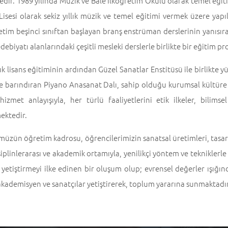
dir. 1989 yılında Müzik ve Bale İlköğretim Okulu olarak temel eği
 Lisesi olarak sekiz yıllık müzik ve temel eğitimi vermek üzere y
tim beşinci sınıftan başlayan branş enstrüman derslerinin yanısıra
debiyatı alanlarındaki çeşitli mesleki derslerle birlikte bir eğitim 
lık lisans eğitiminin ardından Güzel Sanatlar Enstitüsü ile birlikte 
de barındıran Piyano Anasanat Dalı, sahip olduğu kurumsal kültüre
izmet anlayışıyla, her türlü faaliyetlerini etik ilkeler, bilims
ektedir.
zün öğretim kadrosu, öğrencilerimizin sanatsal üretimleri, tasarıml
siplinlerarası ve akademik ortamıyla, yenilikçi yöntem ve tekniklerl
 yetiştirmeyi ilke edinen bir oluşum olup; evrensel değerler ışığınd
kademisyen ve sanatçılar yetiştirerek, toplum yararına sunmaktadır