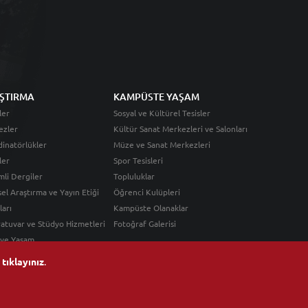
ŞTIRMA
KAMPÜSTE YAŞAM
ler
Sosyal ve Kültürel Tesisler
ezler
Kültür Sanat Merkezleri ve Salonları
inatörlükler
Müze ve Sanat Merkezleri
ler
Spor Tesisleri
li Dergiler
Topluluklar
sel Araştırma ve Yayın Etiği
Öğrenci Kulüpleri
ları
Kampüste Olanaklar
atuvar ve Stüdyo Hizmetleri
Fotoğraf Galerisi
 ve Yaşam
n
tıklayınız
.