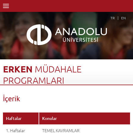
TR
EN
ERKEN
MÜDAHALE
PROGRAMLARI
Anasayfa
Akademik
Fakülteler
Eğitim Fakültesi
İçerik
Özel Eğitim Bölümü
Özel Eğitim Öğretmenliği Programı
Dersler - AKTS Kredileri
Erken Müdahale Programları
İçerik
Geri Dön
Haftalar
Konular
1. Haftalar
TEMEL KAVRAMLAR