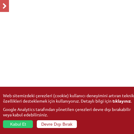
Web sitemizdeki çerezleri (cookie) kullanıcı deneyimini artıran teknik
özellikleri desteklemek için kullanıyoruz. Detaylı bilgi için
tıklayınız
.
Google Analytics tarafından yönetilen çerezleri devre dışı bırakabilir
veya kabul edebilirsiniz.
Kabul Et
Devre Dışı Bırak
© 2026
Anadolu Üniversitesi
- Tüm hakları saklıdır.