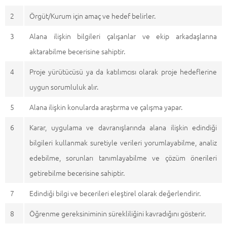
2
Örgüt/Kurum için amaç ve hedef belirler.
3
Alana ilişkin bilgileri çalışanlar ve ekip arkadaşlarına
aktarabilme becerisine sahiptir.
4
Proje yürütücüsü ya da katılımcısı olarak proje hedeflerine
uygun sorumluluk alır.
5
Alana ilişkin konularda araştırma ve çalışma yapar.
6
Karar, uygulama ve davranışlarında alana ilişkin edindiği
bilgileri kullanmak suretiyle verileri yorumlayabilme, analiz
edebilme, sorunları tanımlayabilme ve çözüm önerileri
getirebilme becerisine sahiptir.
7
Edindiği bilgi ve becerileri eleştirel olarak değerlendirir.
8
Öğrenme gereksiniminin sürekliliğini kavradığını gösterir.