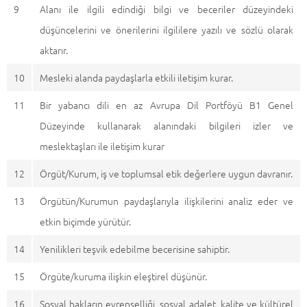
9
Alanı ile ilgili edindiği bilgi ve beceriler düzeyindeki
düşüncelerini ve önerilerini ilgililere yazılı ve sözlü olarak
aktarır.
10
Mesleki alanda paydaşlarla etkili iletişim kurar.
11
Bir yabancı dili en az Avrupa Dil Portföyü B1 Genel
Düzeyinde kullanarak alanındaki bilgileri izler ve
meslektaşları ile iletişim kurar
12
Örgüt/Kurum, iş ve toplumsal etik değerlere uygun davranır.
13
Örgütün/Kurumun paydaşlarıyla ilişkilerini analiz eder ve
etkin biçimde yürütür.
14
Yenilikleri teşvik edebilme becerisine sahiptir.
15
Örgüte/kuruma ilişkin eleştirel düşünür.
16
Sosyal hakların evrenselliği, sosyal adalet, kalite ve kültürel