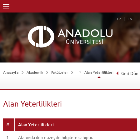
TR
EN
Anasayfa
Akademik
Fakülteler
Alan Yeterlilikleri
Geri Dön
Alan Yeterlilikleri
#
Alan Yeterlilikleri
1
Alanında ileri düzeyde bilgilere sahiptir.