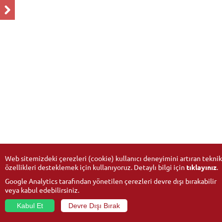
Web sitemizdeki çerezleri (cookie) kullanıcı deneyimini artıran teknik
özellikleri desteklemek için kullanıyoruz. Detaylı bilgi için
tıklayınız
.
Google Analytics tarafından yönetilen çerezleri devre dışı bırakabilir
veya kabul edebilirsiniz.
Kabul Et
Devre Dışı Bırak
© 2026
Anadolu Üniversitesi
- Tüm hakları saklıdır.