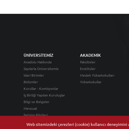
ÜNİVERSİTEMİZ
AKADEMİK
Anadolu Hakkında
Fakülteler
Sayılarla Üniversitemiz
Enstitüler
İdari Birimler
Meslek Yüksekokulları
Bölümler
Yüksekokullar
Kurullar - Komisyonlar
İş Birliği Yapılan Kuruluşlar
Bilgi ve Belgeler
Mevzuat
İletişim Bilgileri
Web sitemizdeki çerezleri (cookie) kullanıcı deneyimini ar