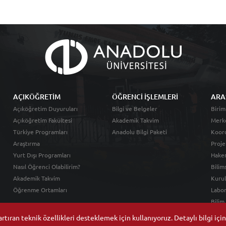
AÇIKÖĞRETİM
ÖĞRENCİ İŞLEMLERİ
ARA
Açıköğretim Duyuruları
Bilgi ve Belgeler
Birim
Açıköğretim Fakültesi
Akademik Takvim
Merk
Türkiye Programları
Anadolu Bilgi Paketi
Koord
Araştırma
Proje
Yurt Dışı Programları
Hakem
Nasıl Öğrenci Olabilirim?
Bilim
Akademik Takvim
Kurul
Öğrenme Ortamları
Labor
Bilim
tıran teknik özellikleri desteklemek için kullanıyoruz. Detaylı bilgi içi