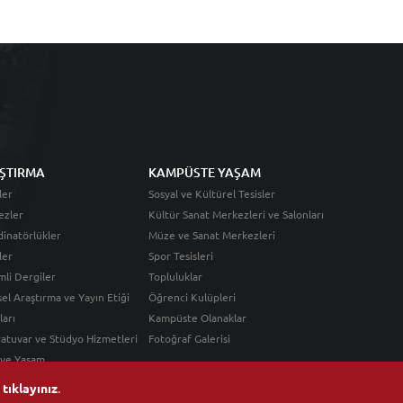
ŞTIRMA
KAMPÜSTE YAŞAM
ler
Sosyal ve Kültürel Tesisler
ezler
Kültür Sanat Merkezleri ve Salonları
inatörlükler
Müze ve Sanat Merkezleri
ler
Spor Tesisleri
li Dergiler
Topluluklar
sel Araştırma ve Yayın Etiği
Öğrenci Kulüpleri
ları
Kampüste Olanaklar
atuvar ve Stüdyo Hizmetleri
Fotoğraf Galerisi
 ve Yaşam
n
tıklayınız
.