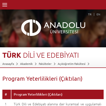
TR
EN
TÜRK
DİLİ
VE
EDEBİYATI
Anasayfa
Akademik
Fakülteler
Açıköğretim Fakültesi
Türk Dili ve Edebiyatı
Program Yeterlilikleri (Çıktıları)
Geri Dön
Program Yeterlilikleri (Çıktıları)
#
Program Yeterlilikleri (Çıktıları)
1
Türk Dili ve Edebiyatı alanına dair kuramsal ve uygulamalı