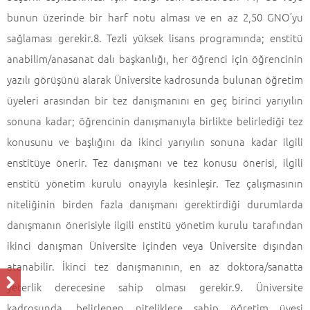
bunun üzerinde bir harf notu alması ve en az 2,50 GNO’yu
sağlaması gerekir.8. Tezli yüksek lisans programında; enstitü
anabilim/anasanat dalı başkanlığı, her öğrenci için öğrencinin
yazılı görüşünü alarak Üniversite kadrosunda bulunan öğretim
üyeleri arasından bir tez danışmanını en geç birinci yarıyılın
sonuna kadar; öğrencinin danışmanıyla birlikte belirlediği tez
konusunu ve başlığını da ikinci yarıyılın sonuna kadar ilgili
enstitüye önerir. Tez danışmanı ve tez konusu önerisi, ilgili
enstitü yönetim kurulu onayıyla kesinleşir. Tez çalışmasının
niteliğinin birden fazla danışmanı gerektirdiği durumlarda
danışmanın önerisiyle ilgili enstitü yönetim kurulu tarafından
ikinci danışman Üniversite içinden veya Üniversite dışından
atanabilir. İkinci tez danışmanının, en az doktora/sanatta
yeterlik derecesine sahip olması gerekir.9. Üniversite
kadrosunda, belirlenen niteliklere sahip öğretim üyesi