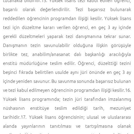
tutanakla bildirilir.15. Yüksek lisans tezi kabul edilen öğrenci,
başarılı olarak değerlendirilir. Tezi başarısız bulunarak
reddedilen öğrencinin programdan ilişiği kesilir. Yüksek lisans
tezi için düzeltme kararı verilen öğrenci, en geç 3 ay içinde
gerekli düzeltmeleri yaparak tezi danışmanına tekrar sunar.
Danışmanın tezin savunulabilir olduğuna ilişkin görüşüyle
birlikte tez, anabilim/anasanat dalı başkanlığı aracılığıyla
enstitü müdürlüğüne teslim edilir. Öğrenci, düzelttiği tezini
beşinci fıkrada belirtilen usulde aynı jüri önünde en geç 3 ay
içinde yeniden savunur. Bu savunma sonunda başarısız bulunan
ve tezi kabul edilmeyen öğrencinin programdan ilişiği kesilir.16.
Yüksek lisans programında; tezin jüri tarafından imzalanmış
nüshasının enstitüye teslim edildiği tarih, mezuniyet
tarihidir.17. Yüksek lisans öğrencisinin; ulusal ve uluslararası
alanda yayınlarının tanıtılması ve tartışılmasına olanak