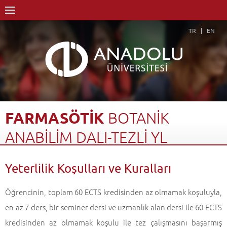
TR
EN
FARMASÖTİK
BOTANİK
ANABİLİM
DALI-TEZLİ
YL
Anasayfa
Akademik
Enstitüler
Lisansüstü Eğitim Enstitüsü
Yeterlilik Koşulları ve Kuralları
Farmasötik Botanik Anabilim Dalı
Farmasötik Botanik Anabilim Dalı-Tezli YL
Öğrencinin, toplam 60 ECTS kredisinden az olmamak koşuluyla,
Yeterlilik Koşulları ve Kuralları
Geri Dön
en az 7 ders, bir seminer dersi ve uzmanlık alan dersi ile 60 ECTS
kredisinden az olmamak koşulu ile tez çalışmasını başarmış