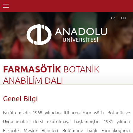
TR
EN
FARMASÖTİK
BOTANİK
ANABİLİM
DALI
Anasayfa
Akademik
Enstitüler
Lisansüstü Eğitim Enstitüsü
Genel Bilgi
Farmasötik Botanik Anabilim Dalı
Genel Bilgi
Geri Dön
Fakültemizde 1968 yılından itibaren Farmasötik Botanik ve
Uygulamaları dersi okutulmaya başlanmıştır. 1981 yılında
Eczacılık Meslek Bilimleri Bölümüne bağlı Farmakognozi