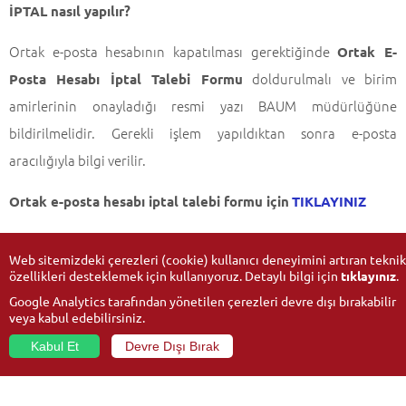
İPTAL nasıl yapılır?
Ortak e-posta hesabının kapatılması gerektiğinde
Ortak E-
doldurulmalı ve birim
Posta Hesabı İptal Talebi Formu
amirlerinin onayladığı resmi yazı BAUM müdürlüğüne
bildirilmelidir. Gerekli işlem yapıldıktan sonra e-posta
aracılığıyla bilgi verilir.
Ortak e-posta hesabı iptal talebi formu için
TIKLAYINIZ
Web sitemizdeki çerezleri (cookie) kullanıcı deneyimini artıran teknik
özellikleri desteklemek için kullanıyoruz. Detaylı bilgi için
tıklayınız
.
Güncelleme Tarihi:
27-05-2022
Google Analytics tarafından yönetilen çerezleri devre dışı bırakabilir
veya kabul edebilirsiniz.
Kabul Et
Devre Dışı Bırak