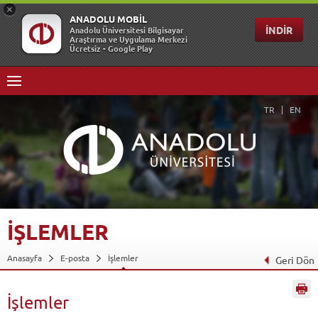
TR
EN
İŞLEMLER
Anasayfa
E-posta
İşlemler
Geri Dön
İşlemler