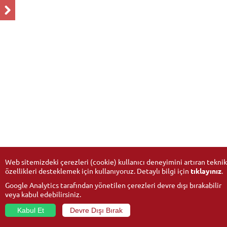
Web sitemizdeki çerezleri (cookie) kullanıcı deneyimini artıran teknik
özellikleri desteklemek için kullanıyoruz. Detaylı bilgi için
tıklayınız
.
Google Analytics tarafından yönetilen çerezleri devre dışı bırakabilir
veya kabul edebilirsiniz.
Kabul Et
Devre Dışı Bırak
© 2026
Anadolu Üniversitesi
- Tüm hakları saklıdır.