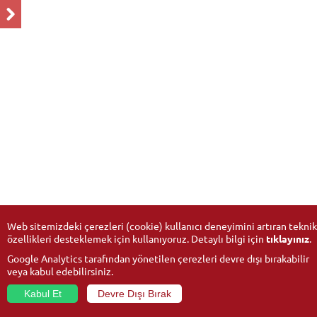
Web sitemizdeki çerezleri (cookie) kullanıcı deneyimini artıran teknik
özellikleri desteklemek için kullanıyoruz. Detaylı bilgi için
tıklayınız
.
Google Analytics tarafından yönetilen çerezleri devre dışı bırakabilir
veya kabul edebilirsiniz.
Kabul Et
Devre Dışı Bırak
© 2026
Anadolu Üniversitesi
- Tüm hakları saklıdır.