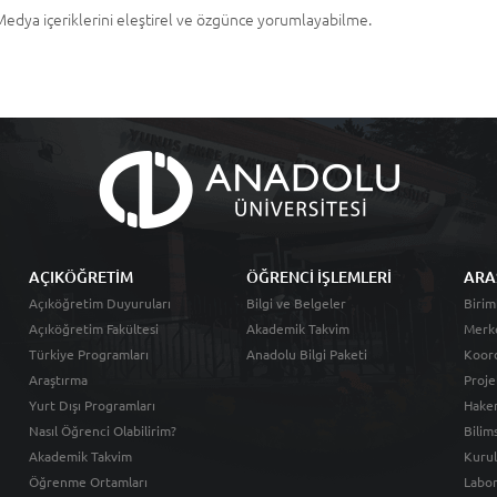
Medya içeriklerini eleştirel ve özgünce yorumlayabilme.
AÇIKÖĞRETİM
ÖĞRENCİ İŞLEMLERİ
ARA
Açıköğretim Duyuruları
Bilgi ve Belgeler
Birim
Açıköğretim Fakültesi
Akademik Takvim
Merk
Türkiye Programları
Anadolu Bilgi Paketi
Koord
Araştırma
Proje
Yurt Dışı Programları
Hakem
Nasıl Öğrenci Olabilirim?
Bilim
Akademik Takvim
Kurul
Öğrenme Ortamları
Labor