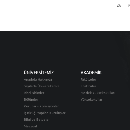
26
ÜNİVERSİTEMİZ
AKADEMİK
Anadolu Hakkında
Fakülteler
Sayılarla Üniversitemiz
Enstitüler
İdari Birimler
Meslek Yüksekokulları
Bölümler
Yüksekokullar
Kurullar - Komisyonlar
İş Birliği Yapılan Kuruluşlar
Bilgi ve Belgeler
Mevzuat