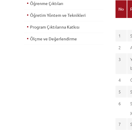
Öğrenme Çıktıları
No
Öğretim Yöntem ve Teknikleri
Program Çıktılarına Katkısı
1
Ölçme ve Değerlendirme
2
3
4
5
6
7