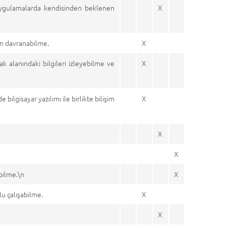
li uygulamalarda kendisinden beklenen
X
un davranabilme.
X
k alanındaki bilgileri izleyebilme ve
X
bilgisayar yazılımı ile birlikte bilişim
X
X
.
X
bilme.\n
X
u çalışabilme.
X
X