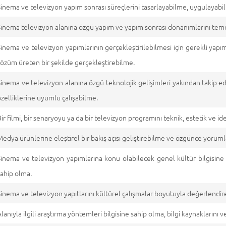
Sinema ve televizyon yapım sonrası süreçlerini tasarlayabilme, uygulayab
Sinema televizyon alanına özgü yapım ve yapım sonrası donanımlarını tem
Sinema ve televizyon yapımlarının gerçekleştirilebilmesi için gerekli yapımcı
çözüm üreten bir şekilde gerçekleştirebilme.
Sinema ve televizyon alanına özgü teknolojik gelişimleri yakından takip 
özelliklerine uyumlu çalışabilme.
Bir filmi, bir senaryoyu ya da bir televizyon programını teknik, estetik ve 
Medya ürünlerine eleştirel bir bakış açısı geliştirebilme ve özgünce yorum
Sinema ve televizyon yapımlarına konu olabilecek genel kültür bilgisine
sahip olma.
Sinema ve televizyon yapıtlarını kültürel çalışmalar boyutuyla değerlendir
Alanıyla ilgili araştırma yöntemleri bilgisine sahip olma, bilgi kaynaklarını v