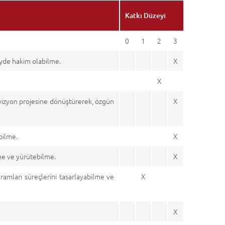
Katkı Düzeyi
0
1
2
3
eyde hakim olabilme.
X
X
elevizyon projesine dönüştürerek, özgün
X
bilme.
X
me ve yürütebilme.
X
ramları süreçlerini tasarlayabilme ve
X
X