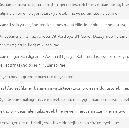
Disiplinler arası çalışma süreçleri gerçekleştirebilme ve alanı ile ilgi
çalışmaları bir ekip üyesi olarak yürütebilme ve sorumluluk alabilme.
Alana ilişkin yasa, yönetmelik ve mevzuatın bilincinde olma ve onlara uyg
Bir yabancı dili en az Avrupa Dil Portföyü B1 Genel Düzeyi’nde kullanara
meslektaşları ile iletişim kurabilme.
Alanının gerektirdiği en az Avrupa Bilgisayar Kullanma Lisansı İleri düzeyinde 
ve iletişim teknolojilerini kullanabilme.
Yaşam boyu öğrenme bilinci ile çalışabilme.
Yazılı/görsel fikirleri bir sinema ya da televizyon projesine dönüştürebilme
Öyküleri sinematografik ve dramatik anlatıma uygun olarak senaryolaştıra
Teknolojik gelişimleri takip edebilme ve yeni medyanın özelliklerine uyuml
Medya içeriklerini, teknik, estetik ve ideolojik açıdan çözümleyebilme.