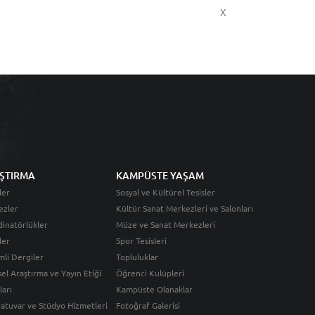
X
ŞTIRMA
KAMPÜSTE YAŞAM
ler
Sosyal ve Kültürel Tesisler
ezler
Kültür Sanat Merkezleri ve Salonları
inatörlükler
Müze ve Sanat Merkezleri
ler
Spor Tesisleri
li Dergiler
Topluluklar
sel Araştırma ve Yayın Etiği
Öğrenci Kulüpleri
ları
Kampüste Olanaklar
atuvar ve Stüdyo Hizmetleri
Fotoğraf Galerisi