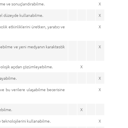
ilme ve sonuçlandırabilme.
X
el düzeyde kullanabilme.
X
lık etkinliklerini üretken, yaratıcı ve
X
edebilme ve yeni medyanın karaktestik
X
ideolojik açıdan çözümleyebilme.
X
layabilme.
X
 ve bu verilere ulaşabilme becerisine
X
ebilme.
X
e teknolojilerini kullanabilme.
X