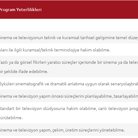
Program Yeterlilikleri
Sinema ve televizyonun teknik ve kuramsal tarihsel gelişimine temel düz
Alanı ile ilgili kuramsal/teknik terminolojiye hakim olabilme.
Yazılı ya da görsel fikirleri yaratıcı süreçler içerisinde bir sinema ya da t
bir şekilde ifade edebilme.
Öyküleri sinematografik ve dramatik anlatıma uygun olarak senaryolaştıra
Sinema ve televizyon yapım öncesi süreçlerini planlayabilme, tasarlayabil
Standart bir televizyon stüdyosuna hakim olabilme, canlı televizyon prog
yürütebilme.
Sinema ve televizyon yapım, çekim, üretim süreçlerini yönetebilme.