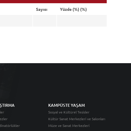
Sayısı
Yüzde (%) (%)
ŞTIRMA
KAMPÜSTE YAŞAM
ler
Sosyal ve Kültürel Tesisler
ezler
Kültür Sanat Merkezleri ve Salonları
inatörlükler
Müze ve Sanat Merkezleri