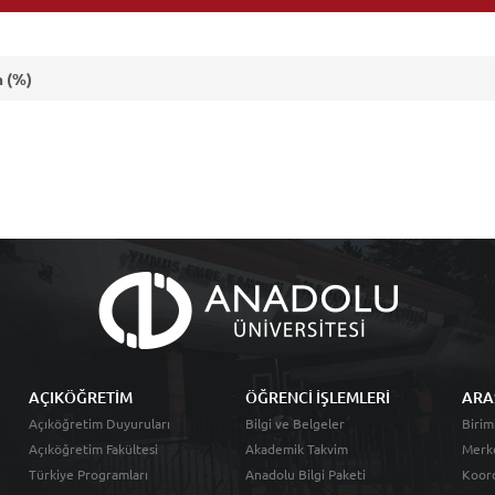
 (%)
AÇIKÖĞRETİM
ÖĞRENCİ İŞLEMLERİ
ARA
Açıköğretim Duyuruları
Bilgi ve Belgeler
Birim
Açıköğretim Fakültesi
Akademik Takvim
Merk
Türkiye Programları
Anadolu Bilgi Paketi
Koord