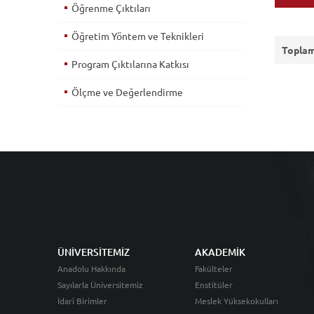
Öğrenme Çıktıları
Öğretim Yöntem ve Teknikleri
Toplam
Program Çıktılarına Katkısı
Ölçme ve Değerlendirme
ÜNİVERSİTEMİZ
AKADEMİK
Anadolu Hakkında
Fakülteler
Sayılarla Üniversitemiz
Enstitüler
İdari Birimler
Meslek Yüksekokulları