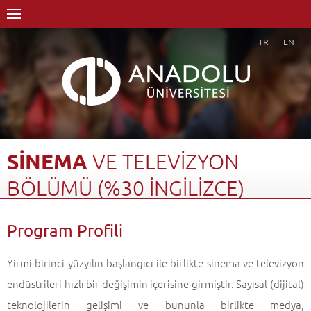
TR
EN
SİNEMA
VE
TELEVİZYON
BÖLÜMÜ
(%30
İNGİLİZCE)
Anasayfa
Akademik
Fakülteler
İletişim Bilimleri Fakültesi
Program Profili
Sinema ve Televizyon Bölümü (%30 İngilizce)
Program Profili
Geri Dön
Yirmi birinci yüzyılın başlangıcı ile birlikte sinema ve televizyon
endüstrileri hızlı bir değişimin içerisine girmiştir. Sayısal (dijital)
teknolojilerin gelişimi ve bununla birlikte medya,