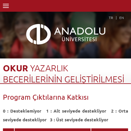
TR
EN
OKUR
YAZARLIK
BECERİLERİNİN
GELİŞTİRİLMESİ
Anasayfa
Akademik
Fakülteler
Eğitim Fakültesi
Program Çıktılarına Katkısı
Özel Eğitim Bölümü
Özel Eğitim Öğretmenliği Programı
Dersler - AKTS Kredileri
Okur Yazarlık Becerilerinin Geliştirilmesi
0 : Desteklemiyor 1 : Alt seviyede destekliyor 2 : Orta
Program Çıktılarına Katkısı
Geri Dön
seviyede destekliyor 3 : Üst seviyede destekliyor