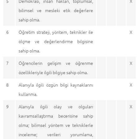
5
Demokrasi, insan hakları, toplumsal,
X
bilimsel ve mesleki etik değerlere
sahip olma.
6
Öğretim strateji, yöntem, teknikler ile
X
ölçme ve değerlendirme bilgisine
sahip olma.
7
Öğrencilerin gelişim ve öğrenme
X
özellikleriyle ilgili bilgiye sahip olma.
8
Alanıyla ilgili özgün bilgi kaynaklarını
X
kullanma.
9
Alanıyla ilgili olay ve olguları
X
kavramsallaştırma becerisine sahip
olma; bilimsel yöntem ve tekniklerle
inceleme; verileri yorumlama,