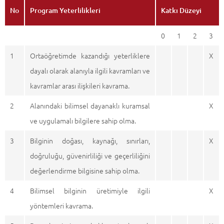
No
Program Yeterlilikleri
Katkı Düzeyi
0
1
2
3
1
Ortaöğretimde kazandığı yeterliklere
X
dayalı olarak alanıyla ilgili kavramları ve
kavramlar arası ilişkileri kavrama.
2
Alanındaki bilimsel dayanaklı kuramsal
X
ve uygulamalı bilgilere sahip olma.
3
Bilginin doğası, kaynağı, sınırları,
X
doğruluğu, güvenirliliği ve geçerliliğini
değerlendirme bilgisine sahip olma.
4
Bilimsel bilginin üretimiyle ilgili
X
yöntemleri kavrama.