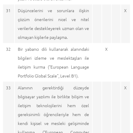
31
Düşüncelerini ve sorunlara ilişkin
X
çözüm önerilerini nicel ve nitel
verilerle destekleyerek uzman olan ve
olmayan kişilerle paylaşma.
32
Bir yabancı dili kullanarak alanındaki
X
bilgileri izleme ve meslektaşları ile
iletişim kurma (“European Language
Portfolio Global Scale”, Level B1).
33
Alanının gerektirdiği düzeyde
X
bilgisayar yazılımı ile birlikte bilişim ve
iletişim teknolojilerini hem özel
gereksinimli öğrencileriyle hem de
kendi kişisel ve mesleki gelişiminde
kullanma (“European Computer