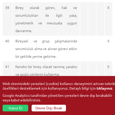
39
Birey olarak görev, hak ve
X
sorumlulukları ile ilgili yasa,
yönetmelik ve mevzuata uygun
davranma.
40
Bireysel ve grup çalışmalarında
X
sorumluluk alma ve alınan görevi etkin
bir şekilde yerine getirme.
41
Kendini bir birey olarak tanıma; yaratıcı
X
ve güçlü yönlerini kullanma.
Web sitemizdeki çerezleri (cookie) kullanıcı deneyimini artıran teknik
özellikleri desteklemek için kullanıyoruz. Detaylı bilgi için
tıklayınız
.
Google Analytics tarafından yönetilen çerezleri devre dışı bırakabilir
veya kabul edebilirsiniz.
Kabul Et
Devre Dışı Bırak
© 2026
Anadolu Üniversitesi
- Tüm hakları saklıdır.