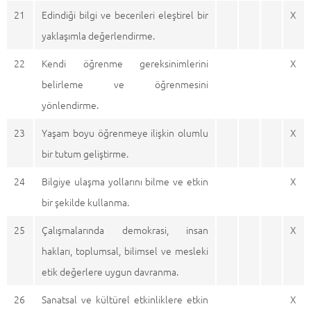
21
Edindiği bilgi ve becerileri eleştirel bir
X
yaklaşımla değerlendirme.
22
Kendi öğrenme gereksinimlerini
X
belirleme ve öğrenmesini
yönlendirme.
23
Yaşam boyu öğrenmeye ilişkin olumlu
X
bir tutum geliştirme.
24
Bilgiye ulaşma yollarını bilme ve etkin
X
bir şekilde kullanma.
25
Çalışmalarında demokrasi, insan
X
hakları, toplumsal, bilimsel ve mesleki
etik değerlere uygun davranma.
26
Sanatsal ve kültürel etkinliklere etkin
X