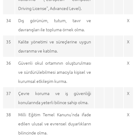
Driving License”, Advanced Level).
34
Dış görünüm, tutum, tavır ve
X
davranışları ile topluma örnek olma.
35
Kalite yönetimi ve süreçlerine uygun
X
davranma ve katılma.
36
Güvenli okul ortamının oluşturulması
X
ve sürdürülebilmesi amacıyla kişisel ve
kurumsal etkileşim kurma.
37
Çevre koruma ve iş güvenliği
X
konularında yeterli bilince sahip olma.
38
Milli Eğitim Temel Kanunu’nda ifade
X
edilen ulusal ve evrensel duyarlıkların
bilincinde olma.