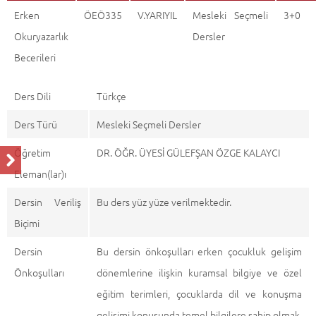
Erken
ÖEÖ335
V.YARIYIL
Mesleki Seçmeli
3+0
Okuryazarlık
Dersler
Becerileri
Ders Dili
Türkçe
Ders Türü
Mesleki Seçmeli Dersler
Öğretim
DR. ÖĞR. ÜYESİ GÜLEFŞAN ÖZGE KALAYCI
Eleman(lar)ı
Dersin Veriliş
Bu ders yüz yüze verilmektedir.
Biçimi
Dersin
Bu dersin önkoşulları erken çocukluk gelişim
Önkoşulları
dönemlerine ilişkin kuramsal bilgiye ve özel
eğitim terimleri, çocuklarda dil ve konuşma
gelişimi konusunda temel bilgilere sahip olmak.