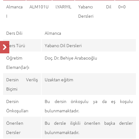
Almanca
ALM101U
I.YARIYIL
Yabancı Dil
0+0
I
Dersleri
Ders Dili
Almanca
Ders Türü
Yabancı Dil Dersleri
Öğretim
Doç. Dr. Behiye Arabacıoğlu
Eleman(lar)ı
Dersin Veriliş
Uzaktan eğitim
Biçimi
Dersin
Bu dersin önkoşulu ya da eş koşulu
Önkoşulları
bulunmamaktadır.
Önerilen
Bu dersle ilişkili önerilen başka dersler
Dersler
bulunmamaktadır.