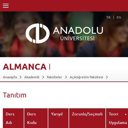
TR
EN
ALMANCA
I
Anasayfa
Akademik
Fakülteler
Açıköğretim Fakültesi
Dış Ticaret
Dersler - AKTS Kredileri
Almanca I
Tanıtım
Geri Dön
Tanıtım
Ders
Ders
Yarıyıl
Zorunlu/Seçmeli
Teori +
Adı
Kodu
Uygulama